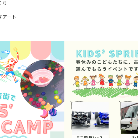
くり
ぎアート