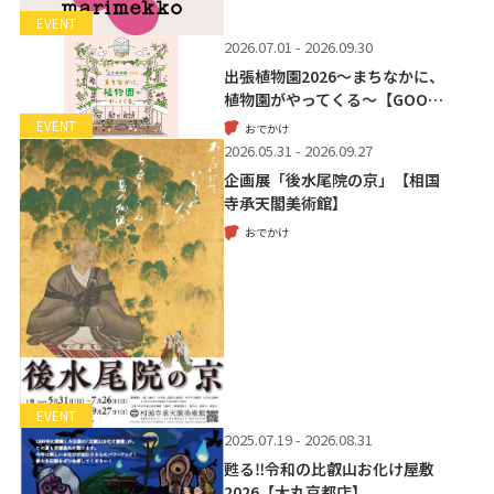
EVENT
2026.07.01 - 2026.09.30
出張植物園2026～まちなかに、
植物園がやってくる～【GOO…
EVENT
おでかけ
2026.05.31 - 2026.09.27
企画展「後水尾院の京」【相国
寺承天閣美術館】
おでかけ
EVENT
2025.07.19 - 2026.08.31
甦る‼令和の比叡山お化け屋敷
2026【大丸京都店】