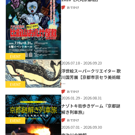
おでかけ
EVENT
2026.07.18 - 2026.09.23
浮世絵スーパークリエイター 歌
川国芳展【京都市京セラ美術館
…
EVENT
おでかけ
2026.01.29 - 2026.08.31
ナゾトキ街歩きゲーム『京都謎
解き列車旅』
おでかけ
EVENT
2026.07.01 - 2026.09.30