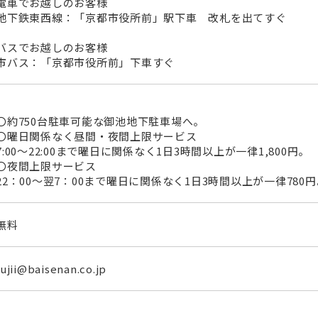
電車でお越しのお客様
地下鉄東西線：「京都市役所前」駅下車 改札を出てすぐ
バスでお越しのお客様
市バス：「京都市役所前」下車すぐ
〇約750台駐車可能な御池地下駐車場へ。
〇曜日関係なく昼間・夜間上限サービス
7:00～22:00まで曜日に関係なく1日3時間以上が一律1,800円。
〇夜間上限サービス
22：00～翌7：00まで曜日に関係なく1日3時間以上が一律780円
無料
fujii@baisenan.co.jp