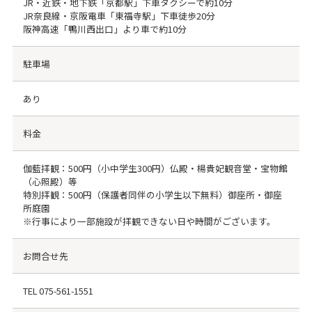
JR・近鉄・地下鉄「京都駅」下車タクシーで約10分
JR奈良線・京阪電車「東福寺駅」下車徒歩20分
阪神高速「鴨川西出口」より車で約10分
駐車場
あり
料金
伽藍拝観：500円（小中学生300円）仏殿・楊貴妃観音堂・宝物館
（心照殿）等
特別拝観：500円（保護者同伴の小学生以下無料）御座所・御座
所庭園
※行事により一部施設が拝観できない日や時間がございます。
お問合せ先
TEL
075-561-1551