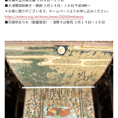
■大涅槃図絵解き・朝粥 ３月１４日・１６日 午前8時～
＊お席に限りがございます。ホームページよりお申し込みください。
https://mitera.org/archives/news/202503nehanzu
■花御供あられ（数量限定）・涅槃そば販売 ３月１４日～１６日