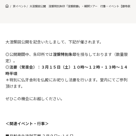
京イベント
大涅槃図公開 涅槃特別朱印「涅槃寂静」・朝粥ツアー 行事・イベント【御寺泉涌寺
大涅槃図公開を記念いたしまして、下記が催されます。
◎公開期間中、朱印所では
涅槃特別朱印
を授与しております（数量限
定）。
◎
法要（常楽会）：３月１５日（土）１０時～１２時・１３時～１４
時半頃
＊特別に仏牙舎利を仏殿にお祀りし法要を行います。堂内にてご参列
頂けます。
ぜひこの機会にお越しください。
＜関連イベント・行事＞
■月輪未生流献花展 ３月９日～１５日