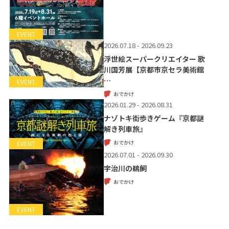
EVENT
2026.07.18 - 2026.09.23
浮世絵スーパークリエイター 歌
川国芳展【京都市京セラ美術館
…
EVENT
おでかけ
2026.01.29 - 2026.08.31
ナゾトキ街歩きゲーム『京都謎
解き列車旅』
おでかけ
EVENT
2026.07.01 - 2026.09.30
宇治川の鵜飼
おでかけ
EVENT