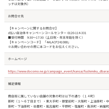
ッチは対象外）
お問合せ先
【キャンペーンに関するお問合せ】
d払い自治体キャンペーンコールセンター
0120-114-331
■受付時間 9:30～17:30（土日祝・年末年始を除く）
【キャンペーンコード】 「4ALACP241088」
※お問い合わせの際に本コードをお伝えください。
ホームページ
https://www.docomo.ne.jp/campaign_event/kansai/fushimiku_dbarai
補足情報
商店街に属していない店舗の対象の町は以下の通り（１４町）
新町（１～６丁目まで）・東大手町・御堂前町・大阪町・上油掛町・
掛町・下油掛町・伯耆町・風呂屋町・平野町・塩屋町・南浜町・納屋