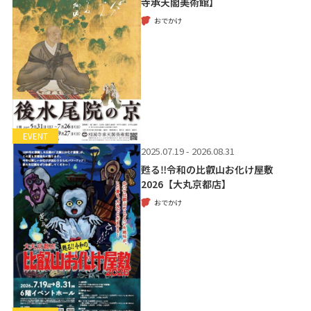
寺承天閣美術館】
おでかけ
EVENT
2025.07.19 - 2026.08.31
甦る‼令和の比叡山お化け屋敷
2026【大丸京都店】
おでかけ