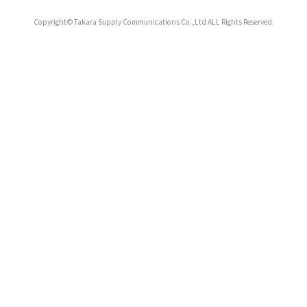
Copyright©Takara Supply Communications Co.,Ltd ALL Rights Reserved.