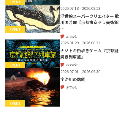
EVENT
2026.07.18 - 2026.09.23
浮世絵スーパークリエイター 歌
川国芳展【京都市京セラ美術館
…
EVENT
おでかけ
2026.01.29 - 2026.08.31
ナゾトキ街歩きゲーム『京都謎
解き列車旅』
おでかけ
EVENT
2026.07.01 - 2026.09.30
宇治川の鵜飼
おでかけ
EVENT