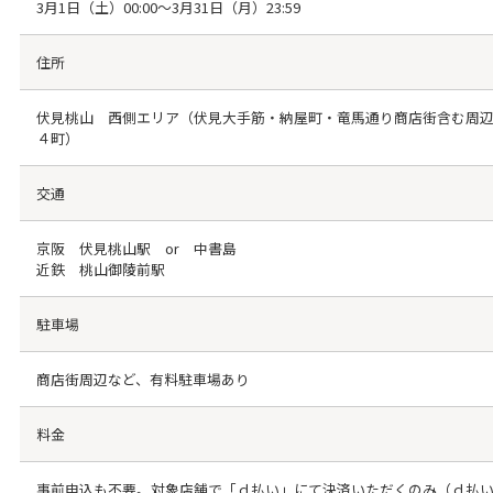
3月1日（土）00:00～3月31日（月）23:59
住所
伏見桃山 西側エリア（伏見大手筋・納屋町・竜馬通り商店街含む周
４町）
交通
京阪 伏見桃山駅 or 中書島
近鉄 桃山御陵前駅
駐車場
商店街周辺など、有料駐車場あり
料金
事前申込も不要。対象店舗で「ｄ払い」にて決済いただくのみ（ｄ払