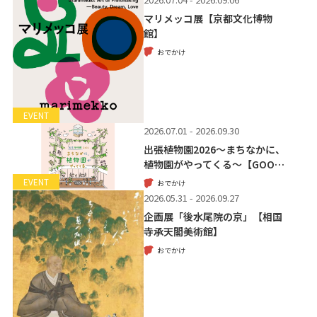
マリメッコ展【京都文化博物
館】
おでかけ
EVENT
2026.07.01 - 2026.09.30
出張植物園2026～まちなかに、
植物園がやってくる～【GOO…
EVENT
おでかけ
2026.05.31 - 2026.09.27
企画展「後水尾院の京」【相国
寺承天閣美術館】
おでかけ