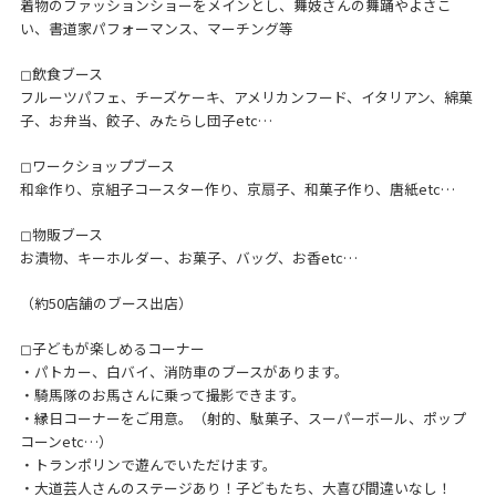
着物のファッションショーをメインとし、舞妓さんの舞踊やよさこ
い、書道家パフォーマンス、マーチング等
◻︎飲食ブース
フルーツパフェ、チーズケーキ、アメリカンフード、イタリアン、綿菓
子、お弁当、餃子、みたらし団子etc…
◻︎ワークショップブース
和傘作り、京組子コースター作り、京扇子、和菓子作り、唐紙etc…
◻︎物販ブース
お漬物、キーホルダー、お菓子、バッグ、お香etc…
（約50店舗のブース出店）
◻︎子どもが楽しめるコーナー
・パトカー、白バイ、消防車のブースがあります。
・騎馬隊のお馬さんに乗って撮影できます。
・縁日コーナーをご用意。（射的、駄菓子、スーパーボール、ポップ
コーンetc…）
・トランポリンで遊んでいただけます。
・大道芸人さんのステージあり！子どもたち、大喜び間違いなし！