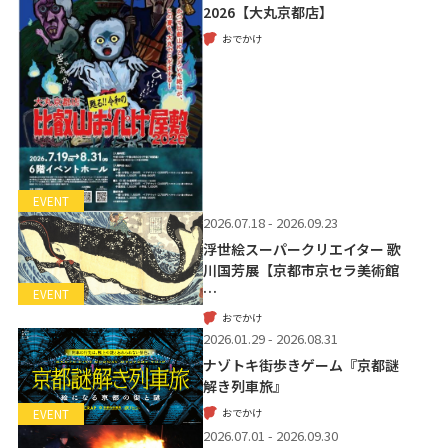
2026【大丸京都店】
おでかけ
EVENT
2026.07.18 - 2026.09.23
浮世絵スーパークリエイター 歌
川国芳展【京都市京セラ美術館
…
EVENT
おでかけ
2026.01.29 - 2026.08.31
ナゾトキ街歩きゲーム『京都謎
解き列車旅』
おでかけ
EVENT
2026.07.01 - 2026.09.30