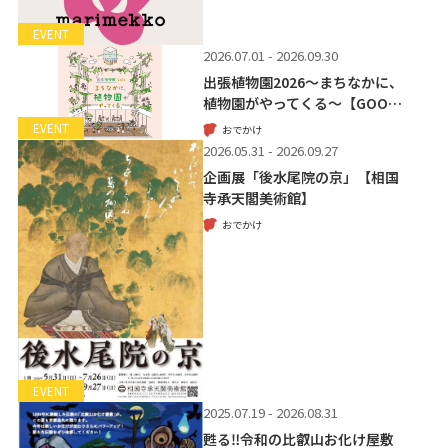
EVENT
2026.07.01 - 2026.09.30
出張植物園2026～まちなかに、
植物園がやってくる～【GOO…
EVENT
おでかけ
2026.05.31 - 2026.09.27
企画展「後水尾院の京」【相国
寺承天閣美術館】
おでかけ
EVENT
2025.07.19 - 2026.08.31
甦る‼令和の比叡山お化け屋敷