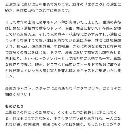
公演の度に高い注目を集めております。22年の『エダニク』の演出に
続き、再び横山拓也の名作に挑みます。
そして本作の上演に豪華キャスト陣が実現いたしました。主演の克役
は比類なき演技力で数多のドラマ、映画、舞台において存在感を発揮
している近藤芳正。そして克の息子・花楽役にはみずみずしい演技と
まっすぐな役作りで高い注目を浴びている溝口琢矢。共演には加藤虎
ノ介、枝元萌、佐久間麻由、中野郁海。さらに秀逸な表現力と存在感
で数多くの舞台をはじめ、ドラマ、映画において充実の活躍をみせる
白羽ゆり、ふぉ～ゆ～のメンバーとして精力的に活動する一方、真摯
な役作りで舞台、映画、ドラマなど幅広いフィールドで果敢に取り組
む辰巳雄大といった人気と実力を兼ね備えたキャストが集結いたしま
した。
最高のキャスト、スタッフによる新たな『フタマツヅキ』にどうぞご
期待ください！
ものがたり
二間続きの向こうの部屋から、くぐもった声が襖越しに聞こえてく
る。何度もつまずきながら、小さくボソボソ繰り返される。一人にな
れない狭い市営団地。布団にもぐって耳を塞ぐ。たったひとつのネタ