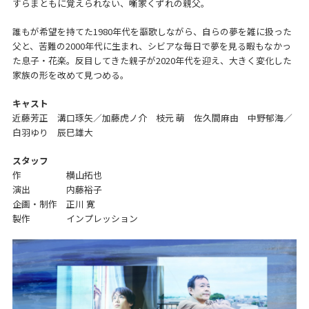
すらまともに覚えられない、噺家くずれの親父。
誰もが希望を持てた1980年代を謳歌しながら、自らの夢を雑に扱った
父と、苦難の2000年代に生まれ、シビアな毎日で夢を見る暇もなかっ
た息子・花楽。反目してきた親子が2020年代を迎え、大きく変化した
家族の形を改めて見つめる。
キャスト
近藤芳正 溝口琢矢／加藤虎ノ介 枝元 萌 佐久間麻由 中野郁海／
白羽ゆり 辰巳雄大
スタッフ
作 横山拓也
演出 内藤裕子
企画・制作 正川 寛
製作 インプレッション