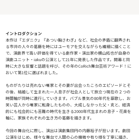
イントロダクション
本作は『エダニク』『あつい胸さわぎ』など、社会の矛盾に翻弄され
る市井の人々の葛藤を時にはユーモアを交えながらも繊細に描くこと
で、演劇界で高い評価を得ている劇作家・演出家の横山拓也が自身の
演劇ユニット・iakuの公演として21年に発表した作品です。開幕と同
時に大きな反響と話題を呼び、その年のCoRich舞台芸術アワード！に
おいて第1位に選ばれました。
ものがたりは売れない噺家とその妻が出会ったころのエピソードとそ
の後、結婚して生まれた一人息子が社会人として旅立つ現在の２つの
時間軸が同時に進行していきます。バブル景気の80年代を謳歌し、お
笑い芸人から噺家に転身したものの、大成しなかった父・克と、経済
的にも社会的にも苦難の時代を生きる2000年代生まれの息子・花楽を
軸に、家族それぞれの生き方の葛藤を描きます。
今回の舞台化に際し、演出は演劇集団円の内藤裕子が担います。劇団
公演をはじめ、様々な舞台で人間の心の機微や有り様を丁寧に描き、