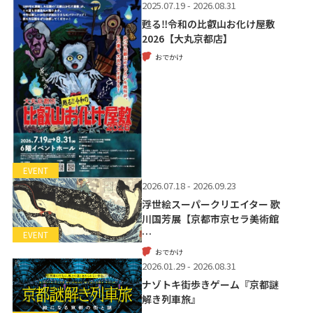
2025.07.19 - 2026.08.31
甦る‼令和の比叡山お化け屋敷
2026【大丸京都店】
おでかけ
EVENT
2026.07.18 - 2026.09.23
浮世絵スーパークリエイター 歌
川国芳展【京都市京セラ美術館
…
EVENT
おでかけ
2026.01.29 - 2026.08.31
ナゾトキ街歩きゲーム『京都謎
解き列車旅』