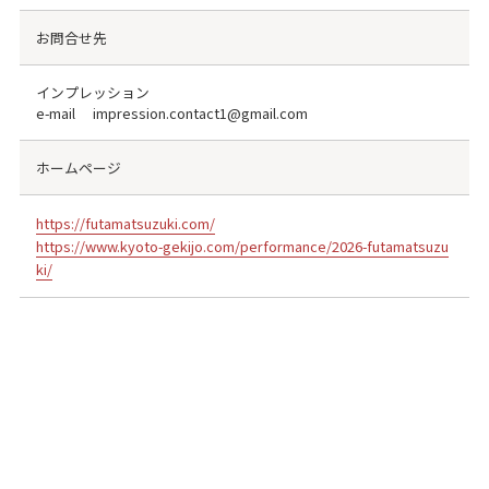
お問合せ先
インプレッション
e-mail impression.contact1@gmail.com
ホームページ
https://futamatsuzuki.com/
https://www.kyoto-gekijo.com/performance/2026-futamatsuzu
ki/