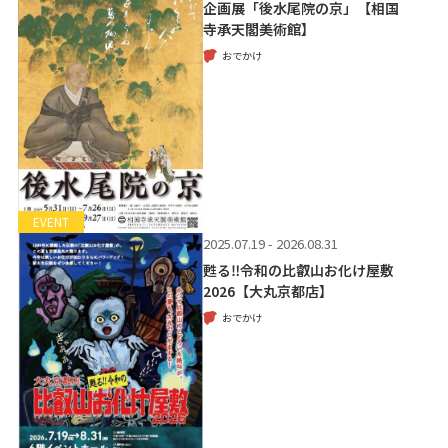
企画展「後水尾院の京」【相国
寺承天閣美術館】
おでかけ
EVENT
2025.07.19 - 2026.08.31
甦る‼令和の比叡山お化け屋敷
2026【大丸京都店】
おでかけ