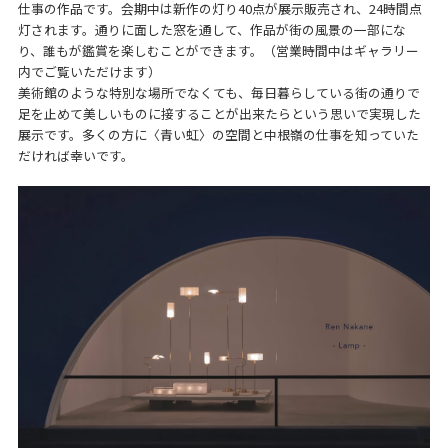
仕事の作品です。会期中は新作の灯り40点が展示販売され、24時間点
灯されます。通りに面した窓を通して、作品が街の風景の一部にな
り、誰もが鑑賞を楽しむことができます。（営業時間中はギャラリー
内でご覧いただけます）
美術館のような特別な場所でなくても、毎日暮らしている街の通りで
足を止めて美しいものに接することが出来たらという思いで実現した
展示です。多くの方に〈青い虹〉の空間と中根嶺の仕事を知っていた
だければ幸いです。