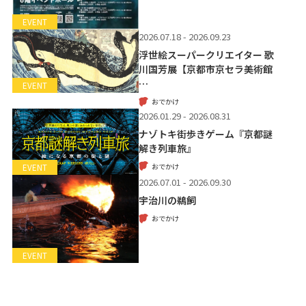
EVENT
2026.07.18 - 2026.09.23
浮世絵スーパークリエイター 歌
川国芳展【京都市京セラ美術館
…
EVENT
おでかけ
2026.01.29 - 2026.08.31
ナゾトキ街歩きゲーム『京都謎
解き列車旅』
おでかけ
EVENT
2026.07.01 - 2026.09.30
宇治川の鵜飼
おでかけ
EVENT