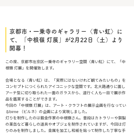
京都市・一乗寺のギャラリー〈青い虹〉に
て、「中根嶺 灯展」が2月22日（土）より
開幕！
この度、京都市左京区一乗寺のギャラリー空間〈青い虹〉にて、「中
根嶺 灯展」を開催致します。
会場となる〈青い虹〉は、「実際にはないけれど観てみたいもの」を
コンセプトにつくられたアイコニックな空間です。北大路通りに面し
アーチ型に切り取られた一面のガラスから、道行く人も一目で展示作
品を鑑賞することができます。
今回の「中根嶺 灯展」は、アート・クラフトの展示企画を行なってい
るbirne （ビルネ）の企画により実現しました。
灯りを制作したのは鍛金作家の中根嶺さん。普段はカトラリーや銅製
の薬缶など暮らしの道具やオブジェを制作されていますが、今回は灯
りのみを制作しました。金属を加工し和紙を貼って制作した丁寧な手