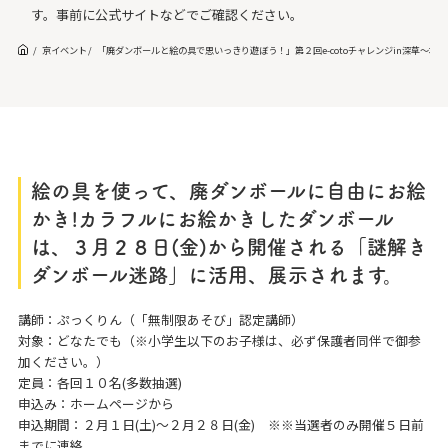
す。事前に公式サイトなどでご確認ください。
京イベント
「廃ダンボールと絵の具で思いっきり遊ぼう！」第２回e-cotoチャレンジin深草～地球
絵の具を使って、廃ダンボールに自由にお絵
かき!カラフルにお絵かきしたダンボール
は、３月２８日(金)から開催される「謎解き
ダンボール迷路」に活用、展示されます。
講師：ぷっくりん（「無制限あそび」認定講師）
対象：どなたでも（※小学生以下のお子様は、必ず保護者同伴で御参
加ください。）
定員：各回１０名(多数抽選)
申込み：ホームページから
申込期間：２月１日(土)～２月２８日(金) ※※当選者のみ開催５日前
までに連絡