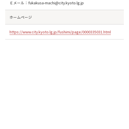
Ｅメール：fukakusa-machi@city.kyoto.lg.jp
ホームページ
https://www.city.kyoto.lg.jp/fushimi/page/0000335031.html