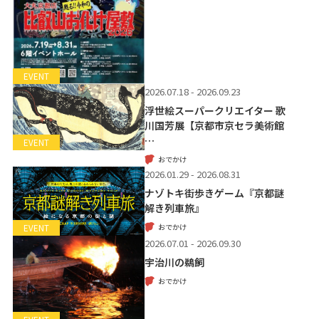
EVENT
2026.07.18 - 2026.09.23
浮世絵スーパークリエイター 歌
川国芳展【京都市京セラ美術館
…
EVENT
おでかけ
2026.01.29 - 2026.08.31
ナゾトキ街歩きゲーム『京都謎
解き列車旅』
おでかけ
EVENT
2026.07.01 - 2026.09.30
宇治川の鵜飼
おでかけ