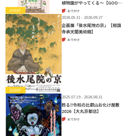
植物園がやってくる～【GOO…
EVENT
おでかけ
2026.05.31 - 2026.09.27
企画展「後水尾院の京」【相国
寺承天閣美術館】
おでかけ
EVENT
2025.07.19 - 2026.08.31
甦る‼令和の比叡山お化け屋敷
2026【大丸京都店】
おでかけ