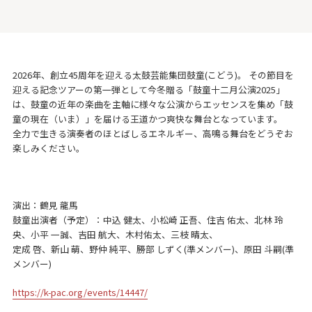
2026年、創立45周年を迎える太鼓芸能集団鼓童(こどう)。 その節目を
迎える記念ツアーの第一弾として今冬贈る「鼓童十二月公演2025」
は、鼓童の近年の楽曲を主軸に様々な公演からエッセンスを集め「鼓
童の現在（いま）」を届ける王道かつ爽快な舞台となっています。
全力で生きる演奏者のほとばしるエネルギー、高鳴る舞台をどうぞお
楽しみください。
演出：鶴見 龍馬
鼓童出演者（予定）：中込 健太、小松崎 正吾、住吉 佑太、北林 玲
央、小平 一誠、吉田 航大、木村佑太、三枝 晴太、
定成 啓、新山 萌、野仲 純平、勝部 しずく(準メンバー)、原田 斗嗣(準
メンバー)
https://k-pac.org/events/14447/