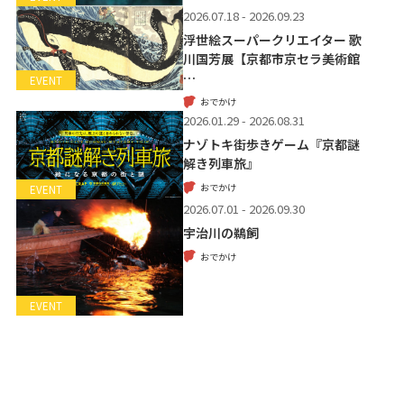
2026.07.18 - 2026.09.23
浮世絵スーパークリエイター 歌
川国芳展【京都市京セラ美術館
…
EVENT
おでかけ
2026.01.29 - 2026.08.31
ナゾトキ街歩きゲーム『京都謎
解き列車旅』
おでかけ
EVENT
2026.07.01 - 2026.09.30
宇治川の鵜飼
おでかけ
EVENT