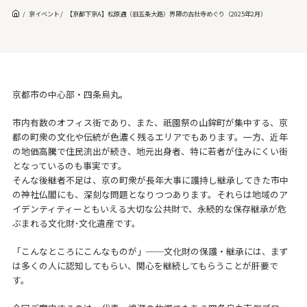
京イベント
【京都下京A】松原通（旧五条大路）界隈の古社寺めぐり（2025年2月）
京都市の中心部・四条烏丸。
市内有数のオフィス街であり、また、祇園祭の山鉾町が集中する、京
都の町衆の文化や伝統が色濃く残るエリアでもあります。一方、近年
の地価高騰で住民流出が続き、地元出身者、特に若者が住みにくい街
となっているのも事実です。
そんな後継者不足は、京の町衆が長年大事に護持し継承してきた市中
の神社仏閣にも、深刻な問題となりつつあります。それらは地域のア
イデンティティーともいえる大切な公共財で、永続的な保存継承が危
ぶまれる文化財･文化遺産です。
「こんなところにこんなものが」──文化財の保護・継承には、まず
は多くの人に認知してもらい、関心を継続してもらうことが肝要で
す。