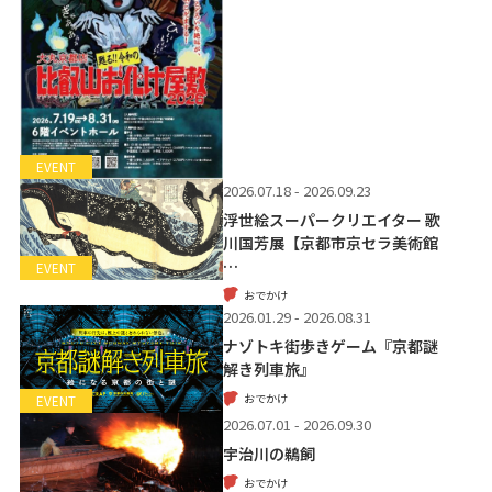
EVENT
2026.07.18 - 2026.09.23
浮世絵スーパークリエイター 歌
川国芳展【京都市京セラ美術館
…
EVENT
おでかけ
2026.01.29 - 2026.08.31
ナゾトキ街歩きゲーム『京都謎
解き列車旅』
おでかけ
EVENT
2026.07.01 - 2026.09.30
宇治川の鵜飼
おでかけ