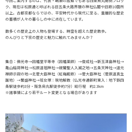
今回ご案内するのは、代表・嶋瀬の故郷でもある四条烏丸南側ブロッ
ク、現在は松原通と呼ばれる旧五条大路界隈の神社仏閣や旧跡10箇所
以上。古都京都ならではの、平安時代から現代に至る、重層的な歴史
の蓄積が人々の暮らしの中に点在しています。
数多くの歴史上の人物も登場する、時空を超えた歴史散歩。
のんびりと下京の歴史と魅力に触れてみませんか？
集合：佛光寺→因幡堂平等寺（因幡薬師）→俊成社→新玉津島神社→
亀山稲荷神社→松原道祖神社→親鸞聖人入滅之地→五条天神社→道元
禅師示寂の地→北菅大臣神社（紅梅殿跡）→菅大臣神社（菅原道真生
誕地）→繁盛神社→班女塚：現地解散（仏光寺通新町東入：地下鉄四
条駅徒歩約3分・阪急烏丸駅徒歩約7分）総行程 約2.3km
※諸事情により若干ルート変更となる場合があります