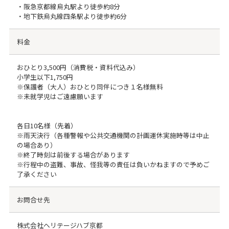
・阪急京都線烏丸駅より徒歩約8分
・地下鉄烏丸線四条駅より徒歩約6分
料金
おひとり3,500円（消費税・資料代込み）
小学生以下1,750円
※保護者（大人）おひとり同伴につき１名様無料
※未就学児はご遠慮願います
各日10名様（先着）
※雨天決行（各種警報や公共交通機関の計画運休実施時等は中止
の場合あり）
※終了時刻は前後する場合があります
※行程中の盗難、事故、怪我等の責任は負いかねますので予めご
了承ください
お問合せ先
株式会社ヘリテージハブ京都