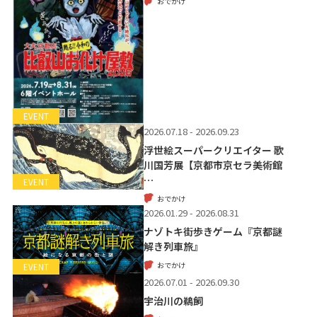
おでかけ
EVENT
2026.07.18 - 2026.09.23
浮世絵スーパークリエイター 歌
川国芳展【京都市京セラ美術館
…
EVENT
おでかけ
2026.01.29 - 2026.08.31
ナゾトキ街歩きゲーム『京都謎
解き列車旅』
おでかけ
EVENT
2026.07.01 - 2026.09.30
宇治川の鵜飼