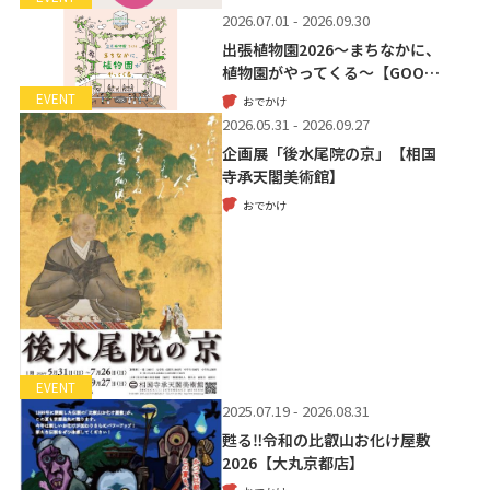
2026.07.01 - 2026.09.30
出張植物園2026～まちなかに、
植物園がやってくる～【GOO…
EVENT
おでかけ
2026.05.31 - 2026.09.27
企画展「後水尾院の京」【相国
寺承天閣美術館】
おでかけ
EVENT
2025.07.19 - 2026.08.31
甦る‼令和の比叡山お化け屋敷
2026【大丸京都店】