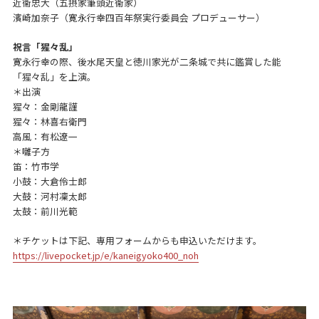
近衞忠大（五摂家筆頭近衞家）
濱崎加奈子（寛永行幸四百年祭実行委員会 プロデューサー）
祝言「猩々乱」
寛永行幸の際、後水尾天皇と徳川家光が二条城で共に鑑賞した能
「猩々乱」を上演。
＊出演
猩々：金剛龍謹
猩々：林喜右衛門
高風：有松遼一
＊囃子方
笛：竹市学
小鼓：大倉伶士郎
大鼓：河村凜太郎
太鼓：前川光範
＊チケットは下記、専用フォームからも申込いただけます。
https://livepocket.jp/e/kaneigyoko400_noh