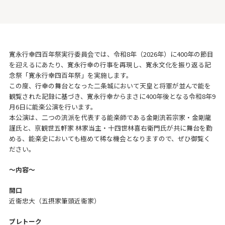
寛永行幸四百年祭実行委員会では、令和8年（2026年）に400年の節目
を迎えるにあたり、寛永行幸の行事を再現し、寛永文化を振り返る記
念祭「寛永行幸四百年祭」を実施します。
この度、行幸の舞台となった二条城において天皇と将軍が並んで能を
観覧された記録に基づき、寛永行幸からまさに400年後となる令和8年9
月6日に能楽公演を行います。
本公演は、二つの流派を代表する能楽師である金剛流若宗家・金剛龍
謹氏と、京観世五軒家 林家当主・十四世林喜右衛門氏が共に舞台を勤
める、能楽史においても極めて稀な機会となりますので、ぜひ御覧く
ださい。
〜内容〜
開口
近衞忠大（五摂家筆頭近衞家）
プレトーク