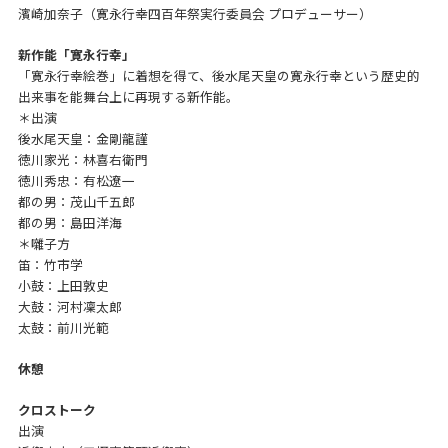
濱崎加奈子（寛永行幸四百年祭実行委員会 プロデューサー）
新作能「寛永行幸」
「寛永行幸絵巻」に着想を得て、後水尾天皇の寛永行幸という歴史的
出来事を能舞台上に再現する新作能。
＊出演
後水尾天皇：金剛龍謹
徳川家光：林喜右衛門
徳川秀忠：有松遼一
都の男：茂山千五郎
都の男：島田洋海
＊囃子方
笛：竹市学
小鼓：上田敦史
大鼓：河村凜太郎
太鼓：前川光範
休憩
クロストーク
出演