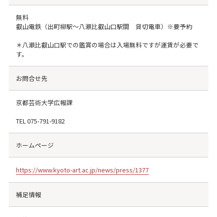
無料
叡山電鉄（出町柳駅～八瀬比叡山口駅間 貸切電車）※要予約
＊八瀬比叡山口駅での鑑賞の場合は入場無料ですが運賃が必要で
す。
お問合せ先
京都芸術大学広報課
TEL
075-791-9182
ホームページ
https://www.kyoto-art.ac.jp/news/press/1377
補足情報