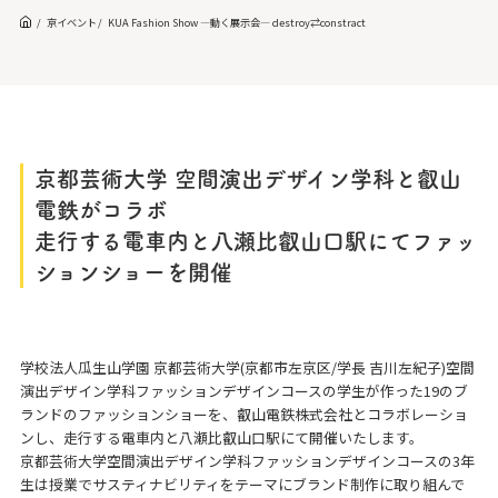
京イベント
KUA Fashion Show —動く展示会— destroy⇄constract
京都芸術大学 空間演出デザイン学科と叡山
電鉄がコラボ
走行する電車内と八瀬比叡山口駅にてファッ
ションショーを開催
学校法人瓜生山学園 京都芸術大学(京都市左京区/学長 吉川左紀子)空間
演出デザイン学科ファッションデザインコースの学生が作った19のブ
ランドのファッションショーを、叡山電鉄株式会社とコラボレーショ
ンし、走行する電車内と八瀬比叡山口駅にて開催いたします。
京都芸術大学空間演出デザイン学科ファッションデザインコースの3年
生は授業でサスティナビリティをテーマにブランド制作に取り組んで