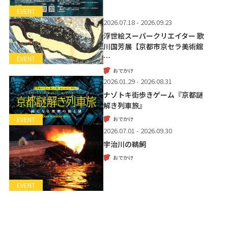
EVENT
2026.07.18 - 2026.09.23
浮世絵スーパークリエイター 歌
川国芳展【京都市京セラ美術館
…
EVENT
おでかけ
2026.01.29 - 2026.08.31
ナゾトキ街歩きゲーム『京都謎
解き列車旅』
おでかけ
EVENT
2026.07.01 - 2026.09.30
宇治川の鵜飼
おでかけ
EVENT