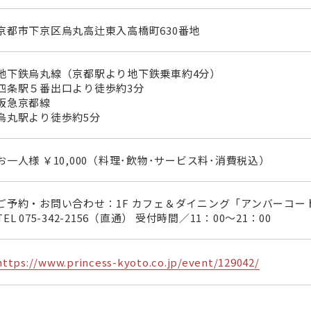
京都市下京区烏丸高辻東入高橋町630番地
地下鉄烏丸線（京都駅より地下鉄乗車約4分）
四条駅５番出口より徒歩約3分
阪急京都線
烏丸駅より徒歩約5分
お一人様 ￥10,000（料理･飲物･サービス料･消費税込）
ご予約・お問い合わせ：1F カフェ＆ダイニング「アンバーコー
TEL
075-342-2156
（直通） 受付時間／11：00～21：00
https://www.princess-kyoto.co.jp/event/129042/