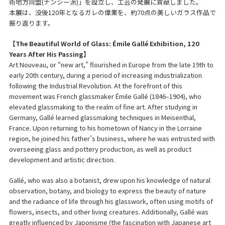
術地方同盟(ナンシー派)」を設立し、工芸の発展に貢献しました。
本展は、没後120年となるガレの偉業を、約70点の美しいガラス作品で
振り返ります。
【The Beautiful World of Glass: Émile Gallé Exhibition, 120
Years After His Passing】
Art Nouveau, or “new art,” flourished in Europe from the late 19th to
early 20th century, during a period of increasing industrialization
following the Industrial Revolution. At the forefront of this
movement was French glassmaker Émile Gallé (1846–1904), who
elevated glassmaking to the realm of fine art. After studying in
Germany, Gallé learned glassmaking techniques in Meisenthal,
France. Upon returning to his hometown of Nancy in the Lorraine
region, he joined his father’s business, where he was entrusted with
overseeing glass and pottery production, as well as product
development and artistic direction.
Gallé, who was also a botanist, drew upon his knowledge of natural
observation, botany, and biology to express the beauty of nature
and the radiance of life through his glasswork, often using motifs of
flowers, insects, and other living creatures. Additionally, Gallé was
greatly influenced by Japonisme (the fascination with Japanese art