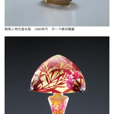
騎馬人物文香水瓶 1880年代 ポーラ美術館蔵