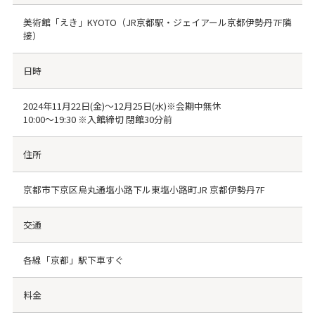
美術館「えき」KYOTO（JR京都駅・ジェイアール京都伊勢丹7F隣
接）
日時
2024年11月22日(金)～12月25日(水)※会期中無休
10:00～19:30 ※入館締切 閉館30分前
住所
京都市下京区烏丸通塩小路下ル東塩小路町JR 京都伊勢丹7F
交通
各線「京都」駅下車すぐ
料金