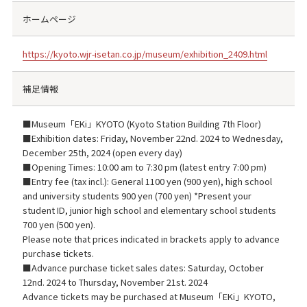
ホームページ
https://kyoto.wjr-isetan.co.jp/museum/exhibition_2409.html
補足情報
■Museum「EKi」KYOTO (Kyoto Station Building 7th Floor)
■Exhibition dates: Friday, November 22nd. 2024 to Wednesday,
December 25th, 2024 (open every day)
■Opening Times: 10:00 am to 7:30 pm (latest entry 7:00 pm)
■Entry fee (tax incl.): General 1100 yen (900 yen), high school
and university students 900 yen (700 yen) *Present your
student ID, junior high school and elementary school students
700 yen (500 yen).
Please note that prices indicated in brackets apply to advance
purchase tickets.
■Advance purchase ticket sales dates: Saturday, October
12nd. 2024 to Thursday, November 21st. 2024
Advance tickets may be purchased at Museum「EKi」KYOTO,