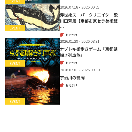
EVENT
2026.07.18 - 2026.09.23
浮世絵スーパークリエイター 歌
川国芳展【京都市京セラ美術館
…
EVENT
おでかけ
2026.01.29 - 2026.08.31
ナゾトキ街歩きゲーム『京都謎
解き列車旅』
おでかけ
EVENT
2026.07.01 - 2026.09.30
宇治川の鵜飼
おでかけ
EVENT