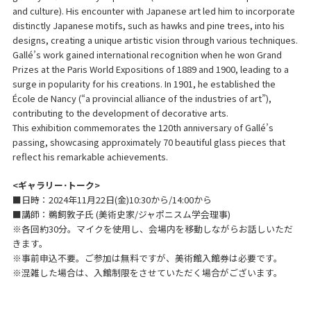
and culture). His encounter with Japanese art led him to incorporate
distinctly Japanese motifs, such as hawks and pine trees, into his
designs, creating a unique artistic vision through various techniques.
Gallé’s work gained international recognition when he won Grand
Prizes at the Paris World Expositions of 1889 and 1900, leading to a
surge in popularity for his creations. In 1901, he established the
École de Nancy (“a provincial alliance of the industries of art”),
contributing to the development of decorative arts.
This exhibition commemorates the 120th anniversary of Gallé’s
passing, showcasing approximately 70 beautiful glass pieces that
reflect his remarkable achievements.
<ギャラリー･トーク>
■日時：2024年11月22日(金)10:30から/14:00から
■講師：鵜飼敦子氏 (美術史家/ジャポニスム学会理事)
※各回約30分。マイクを使用し、会場内を移動しながらお話しいただ
きます。
※事前申込不要。ご参加は無料ですが、美術館入館券は必要です。
※混雑した場合は、入館制限をさせていただく場合がございます。