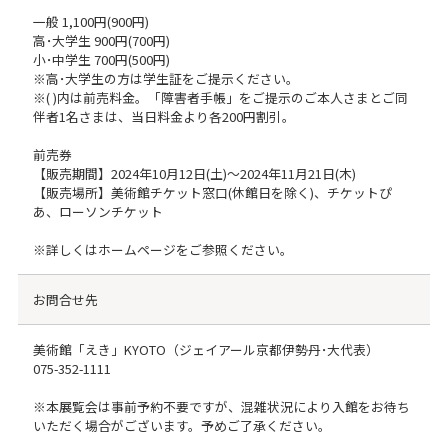
一般 1,100円(900円)
高･大学生 900円(700円)
小･中学生 700円(500円)
※高･大学生の方は学生証をご提示ください。
※( )内は前売料金。「障害者手帳」をご提示のご本人さまとご同
伴者1名さまは、当日料金より各200円割引。
前売券
【販売期間】2024年10月12日(土)～2024年11月21日(木)
【販売場所】美術館チケット窓口(休館日を除く)、チケットぴ
あ、ローソンチケット
※詳しくはホームページをご参照ください。
お問合せ先
美術館「えき」KYOTO（ジェイアール京都伊勢丹･大代表）
075-352-1111
※本展覧会は事前予約不要ですが、混雑状況により入館をお待ち
いただく場合がございます。予めご了承ください。