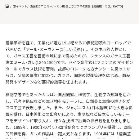
京イベント
没後120年 エミール･ガレ展 美しきガラスの世界【美術館「えき」KYOTO】
産業革命を経て、工業化が進む19世紀から20世紀初頭のヨーロッパで
花開いた「アール･ヌーヴォー(新しい芸術)」。その中心的人物とし
て、ガラス工芸を芸術の域にまで高めたのが、フランスのガラス工芸
家エミール･ガレ(1846-1904)です。ドイツ留学後にフランスのマイゼン
タールでガラス技術を習得。故郷のロレーヌ地方ナンシーに戻ってか
らは、父親の事業に加わり、ガラス、陶器の製造管理をはじめ、商品
開発やデザインなど芸術的指導を任されます。
植物学者でもあったガレは、自然観察、植物学、生物学の知識を活か
し、花々や昆虫などの生き物をモチーフに、自然美と生命の輝きをガ
ラス工芸で表現しました。また、ジャポニスム(日本趣味)にも大きな影
響を受け、日本美術との出会いにより、鷹や松など日本らしいモチー
フをデザインに取り入れ、様々な技法で独自の世界観を創り出しまし
た。1889年、1900年のパリ万国博覧会ではグランプリを受賞し、国際
的評価を得、ガレの作品は一躍人気となります。1901年には「産業芸