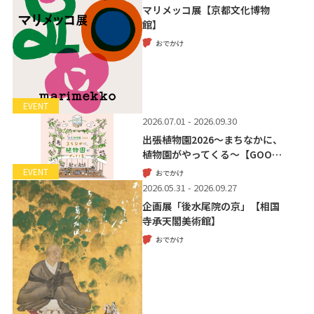
マリメッコ展【京都文化博物
館】
おでかけ
EVENT
2026.07.01 - 2026.09.30
出張植物園2026～まちなかに、
植物園がやってくる～【GOO…
EVENT
おでかけ
2026.05.31 - 2026.09.27
企画展「後水尾院の京」【相国
寺承天閣美術館】
おでかけ