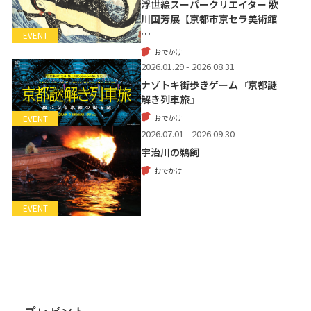
浮世絵スーパークリエイター 歌
川国芳展【京都市京セラ美術館
…
EVENT
おでかけ
2026.01.29 - 2026.08.31
ナゾトキ街歩きゲーム『京都謎
解き列車旅』
おでかけ
EVENT
2026.07.01 - 2026.09.30
宇治川の鵜飼
おでかけ
EVENT