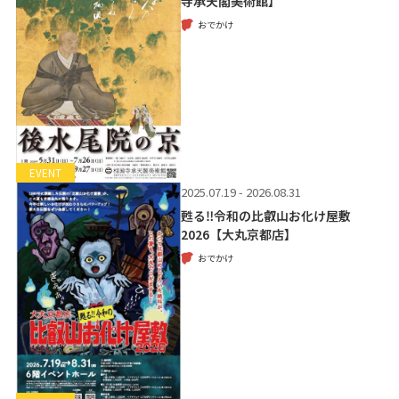
寺承天閣美術館】
おでかけ
EVENT
2025.07.19 - 2026.08.31
甦る‼令和の比叡山お化け屋敷
2026【大丸京都店】
おでかけ