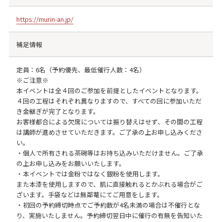
https://murin-an.jp/
補足情報
定員：6名（予約優先、最低催行人数：4名）
※ご注意※
本イベントは全４回のご参加を前提としたイベントとなります。
４回の工程はそれぞれ異なりますので、すべての回に参加いただ
き金継ぎが完了となります。
お客様都合による欠席については振り替えはせず、その間の工程
は講師が進めさせていただきます。ご了承の上お申し込みくださ
い。
・個人で所有される茶碗等はお持ち込みいただけません。ご了承
の上お申し込みをお願いいたします。
・本イベントでは金粉ではなく銀粉を使用します。
また本漆を使用しますので、肌に直接触れるとかぶれる場合がご
ざいます。手袋などは無鄰菴にてご用意をします。
・初回の予約締切時点でご予約数が4名未満の場合は不催行とな
り、実施いたしません。予約締切翌日中に催行の有無を告知いた