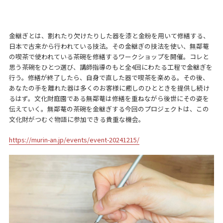
金継ぎとは、割れたり欠けたりした器を漆と金粉を用いて修繕する、
日本で古来から行われている技法。その金継ぎの技法を使い、無鄰菴
の喫茶で使われている茶碗を修繕するワークショップを開催。コレと
思う茶碗をひとつ選び、講師指導のもと全4回にわたる工程で金継ぎを
行う。修繕が終了したら、自身で直した器で喫茶を楽める。その後、
あなたの手を離れた器は多くのお客様に癒しのひとときを提供し続け
るはず。文化財庭園である無鄰菴は修繕を重ねながら後世にその姿を
伝えていく。無鄰菴の茶碗を金継ぎする今回のプロジェクトは、この
文化財がつむぐ物語に参加できる貴重な機会。
https://murin-an.jp/events/event-20241215/