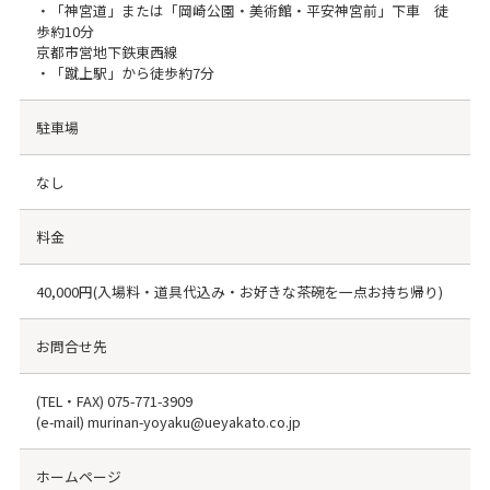
・「神宮道」または「岡崎公園・美術館・平安神宮前」下車 徒
歩約10分
京都市営地下鉄東西線
・「蹴上駅」から徒歩約7分
駐車場
なし
料金
40,000円(入場料・道具代込み・お好きな茶碗を一点お持ち帰り)
お問合せ先
(TEL・FAX)
075-771-3909
(e-mail) murinan-yoyaku@ueyakato.co.jp
ホームページ