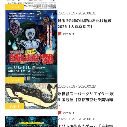
EVENT
2025.07.19 - 2026.08.31
甦る‼令和の比叡山お化け屋敷
2026【大丸京都店】
おでかけ
EVENT
2026.07.18 - 2026.09.23
浮世絵スーパークリエイター 歌
川国芳展【京都市京セラ美術館
…
EVENT
おでかけ
2026.01.29 - 2026.08.31
ナゾトキ街歩きゲーム『京都謎