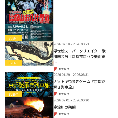
EVENT
2026.07.18 - 2026.09.23
浮世絵スーパークリエイター 歌
川国芳展【京都市京セラ美術館
…
EVENT
おでかけ
2026.01.29 - 2026.08.31
ナゾトキ街歩きゲーム『京都謎
解き列車旅』
おでかけ
EVENT
2026.07.01 - 2026.09.30
宇治川の鵜飼
おでかけ