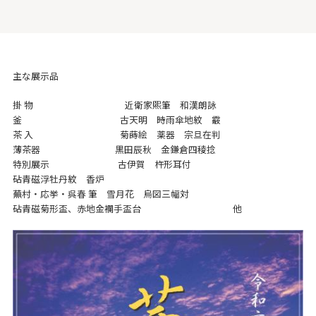
主な展示品
掛 物 近衛家煕筆 和漢朗詠
釜 古天明 時雨傘地紋 霰
茶 入 菊蒔絵 薬器 宗旦在判
薄茶器 黒田辰秋 金鎌倉四稜捻
特別展示 古伊賀 杵形耳付
砧青磁浮牡丹紋 香炉
蕪村・応挙・呉春 筆 雪月花 烏図三幅対
砧青磁菊形盃、赤地金襴手盃台 他