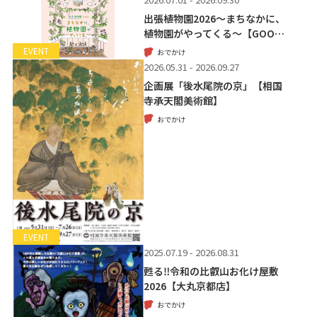
出張植物園2026～まちなかに、
植物園がやってくる～【GOO…
EVENT
おでかけ
2026.05.31 - 2026.09.27
企画展「後水尾院の京」【相国
寺承天閣美術館】
おでかけ
EVENT
2025.07.19 - 2026.08.31
甦る‼令和の比叡山お化け屋敷
2026【大丸京都店】
おでかけ