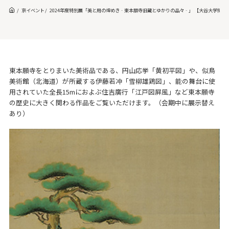
京イベント
2024年度特別展「美と用の煌めき‐東本願寺旧蔵とゆかりの品々‐」 【大谷大学博物
東本願寺をとりまいた美術品である、円山応挙「黄初平図」や、似鳥
美術館（北海道）が所蔵する伊藤若冲「雪柳雄鶏図」、能の舞台に使
用されていた全長15mにおよぶ住吉廣行「江戸図屏風」など東本願寺
の歴史に大きく関わる作品をご覧いただけます。（会期中に展示替え
あり）