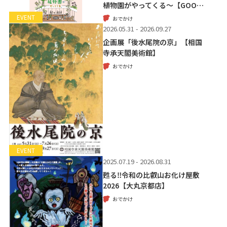
植物園がやってくる～【GOO…
EVENT
おでかけ
2026.05.31 - 2026.09.27
企画展「後水尾院の京」【相国
寺承天閣美術館】
おでかけ
EVENT
2025.07.19 - 2026.08.31
甦る‼令和の比叡山お化け屋敷
2026【大丸京都店】
おでかけ