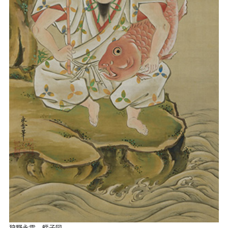
狩野永雪 蛭子図