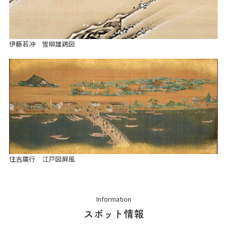
伊藤若冲 雪柳雄鶏図
住吉廣行 江戸図屏風
Information
スポット情報