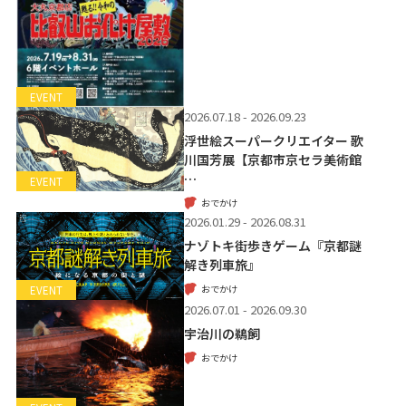
EVENT
2026.07.18 - 2026.09.23
浮世絵スーパークリエイター 歌
川国芳展【京都市京セラ美術館
…
EVENT
おでかけ
2026.01.29 - 2026.08.31
ナゾトキ街歩きゲーム『京都謎
解き列車旅』
おでかけ
EVENT
2026.07.01 - 2026.09.30
宇治川の鵜飼
おでかけ