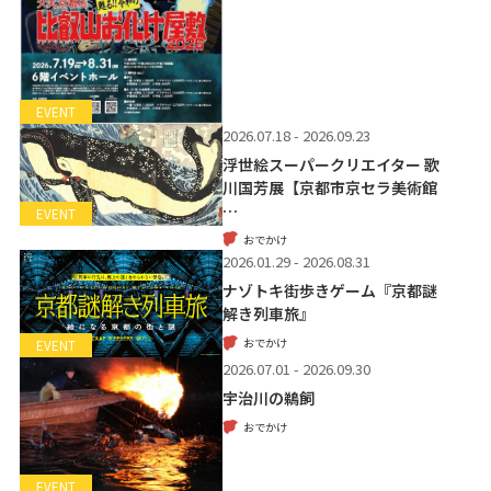
EVENT
2026.07.18 - 2026.09.23
浮世絵スーパークリエイター 歌
川国芳展【京都市京セラ美術館
…
EVENT
おでかけ
2026.01.29 - 2026.08.31
ナゾトキ街歩きゲーム『京都謎
解き列車旅』
おでかけ
EVENT
2026.07.01 - 2026.09.30
宇治川の鵜飼
おでかけ
EVENT