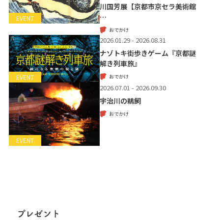
川国芳展【京都市京セラ美術館
…
EVENT
おでかけ
2026.01.29 - 2026.08.31
ナゾトキ街歩きゲーム『京都謎
解き列車旅』
おでかけ
EVENT
2026.07.01 - 2026.09.30
宇治川の鵜飼
おでかけ
EVENT
プレゼント