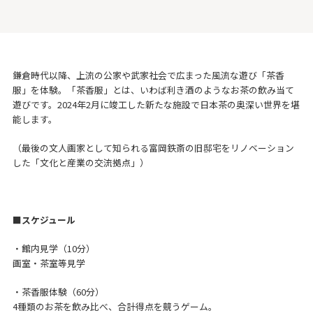
鎌倉時代以降、上流の公家や武家社会で広まった風流な遊び「茶香
服」を体験。「茶香服」とは、いわば利き酒のようなお茶の飲み当て
遊びです。2024年2月に竣工した新たな施設で日本茶の奥深い世界を堪
能します。
（最後の文人画家として知られる富岡鉄斎の旧邸宅をリノベーション
した「文化と産業の交流拠点」）
■スケジュール
・館内見学（10分）
画室・茶室等見学
・茶香服体験（60分）
4種類のお茶を飲み比べ、合計得点を競うゲーム。