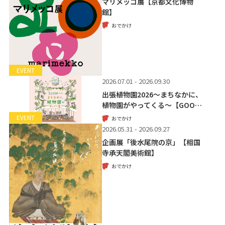
マリメッコ展【京都文化博物
館】
おでかけ
EVENT
2026.07.01 - 2026.09.30
出張植物園2026～まちなかに、
植物園がやってくる～【GOO…
EVENT
おでかけ
2026.05.31 - 2026.09.27
企画展「後水尾院の京」【相国
寺承天閣美術館】
おでかけ