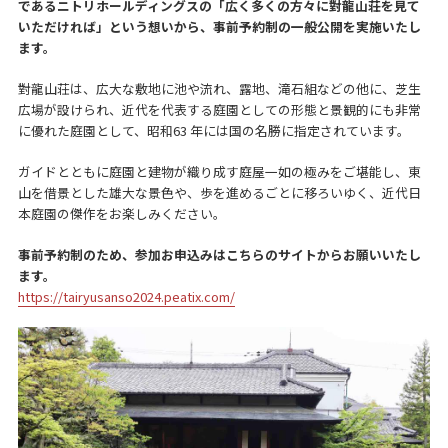
であるニトリホールディングスの「広く多くの方々に對龍山荘を見て
いただければ」という想いから、事前予約制の一般公開を実施いたし
ます。
對龍山荘は、広大な敷地に池や流れ、露地、滝石組などの他に、芝生
広場が設けられ、近代を代表する庭園としての形態と景観的にも非常
に優れた庭園として、昭和63 年には国の名勝に指定されています。
ガイドとともに庭園と建物が織り成す庭屋一如の極みをご堪能し、東
山を借景とした雄大な景色や、歩を進めるごとに移ろいゆく、近代日
本庭園の傑作をお楽しみください。
事前予約制のため、参加お申込みはこちらのサイトからお願いいたし
ます。
https://tairyusanso2024.peatix.com/