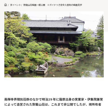
京イベント
對龍山荘庭園一般公開 ※ガイドつき完全入替制の庭園見学
南禅寺界隈別荘群のなかで明治29 年に薩摩出身の実業家・伊集院兼常
によって造営された對龍山荘は、これまで非公開でしたが、現所有者