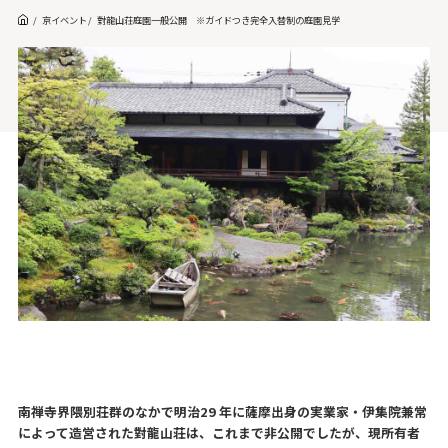
京イベント
對龍山荘庭園一般公開 ※ガイドつき完全入替制の庭園見学
南禅寺界隈別荘群のなかで明治29 年に薩摩出身の実業家・伊集院兼常
によって造営された對龍山荘は、これまで非公開でしたが、現所有者