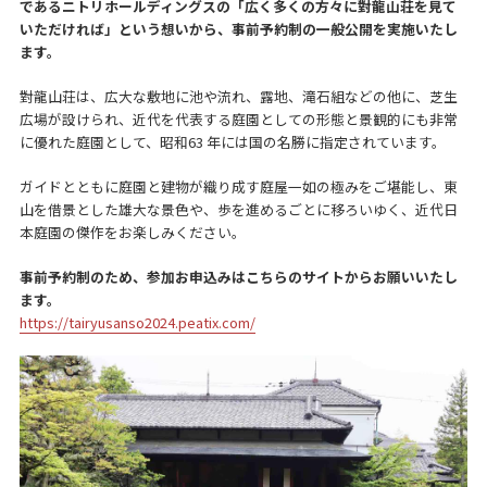
であるニトリホールディングスの「広く多くの方々に對龍山荘を見て
いただければ」という想いから、事前予約制の一般公開を実施いたし
ます。
對龍山荘は、広大な敷地に池や流れ、露地、滝石組などの他に、芝生
広場が設けられ、近代を代表する庭園としての形態と景観的にも非常
に優れた庭園として、昭和63 年には国の名勝に指定されています。
ガイドとともに庭園と建物が織り成す庭屋一如の極みをご堪能し、東
山を借景とした雄大な景色や、歩を進めるごとに移ろいゆく、近代日
本庭園の傑作をお楽しみください。
事前予約制のため、参加お申込みはこちらのサイトからお願いいたし
ます。
https://tairyusanso2024.peatix.com/