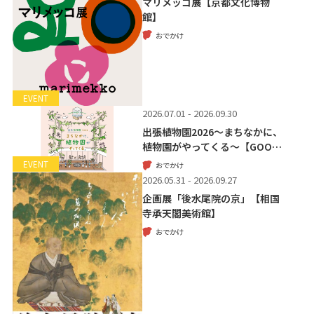
マリメッコ展【京都文化博物
館】
おでかけ
EVENT
2026.07.01 - 2026.09.30
出張植物園2026～まちなかに、
植物園がやってくる～【GOO…
EVENT
おでかけ
2026.05.31 - 2026.09.27
企画展「後水尾院の京」【相国
寺承天閣美術館】
おでかけ