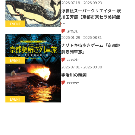
2026.07.18 - 2026.09.23
浮世絵スーパークリエイター 歌
川国芳展【京都市京セラ美術館
…
EVENT
おでかけ
2026.01.29 - 2026.08.31
ナゾトキ街歩きゲーム『京都謎
解き列車旅』
おでかけ
EVENT
2026.07.01 - 2026.09.30
宇治川の鵜飼
おでかけ
EVENT