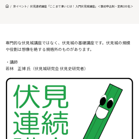
京イベント
伏見連続講座「ここまで凄いとは！ 入門伏見城講座」＜事前申込制・定員100名＞
専門的な伏見城講座ではなく、伏見城の基礎講座です。伏見城の規模
や役割は想像を絶する規格外のものがあります。
・講師
若林 正博 氏（伏見城研究会 伏見史研究者）