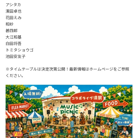
アシタカ
濱田卓也
花田えみ
和紗
甚四郎
大江和基
白田将吾
トミタショウゴ
池田安友子
※タイムテーブルは決定次第公開！最新情報はホームページをご参照
ください。