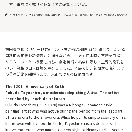
す。事前に公式サイトなどでご確認ください。
京イベント
特別企画展 生誕120年記念 モダニスト福田豊四郎、秋田を描く 土田麦僊に愛された
福田豊四郎（1904－1970）は大正末から昭和時代に活躍しました。郷
里秋田の風景を詩情豊かに描きながら、一方で日本画の革新を目指し
たモダニストという面も持ち、創造美術の結成に際して主導的役割を
担い、戦後の日本画壇を牽引しました。本展では、初期から晩年まで
の芸術活動を紐解きます。京都では初の回顧展です。
The 120th Anniversary of Birth
Fukuda Toyoshiro, a modernist depicting Akita; The artist
cherished by Tsuchida Bakusen
Fukuda Toyoshiro (1904-1970) was a Nihonga (Japanese style
painting) artist who was active during the period from the last part
of Taisho era to the Showa era. While he paints simple scenery of his
hometown with rich poetic taste, Toyoshiro has a side as a well-
known modernist who innovated new style of Nihonga artist scene.