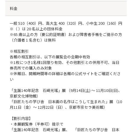
料金
一般 510（400）円、高大生 400（320）円、小中生 200（160）円
※（ ）は 20 名以上の団体料金
※65 歳以上の方（要公的証明書）および障害者手帳をご提示の方
（介護者 1 名含む）は無料
※相互割引
各館の相互割引は、以下の展覧会の会期中有効
※1枚につき1名様1回限り有効、その他割引との併用不可、当日
券売所での購入のみ対象
※休館日、開館時間等の詳細は各館の公式サイトをご確認くださ
い
「生誕140年記念 石崎光瑤」展 （9月14日(土) 〜 11月10日(日)、
京都文化博物館）
「巨匠たちの学び舎 日本画の名作はこうして生まれた」展 （10
月11日（金）〜 12月22日（日）、京都市京セラ美術館）
【割引内容】
・本展観覧券（半券可）提示で
「生誕140年記念 石崎光瑤」展、 「巨匠たちの学び舎 日本