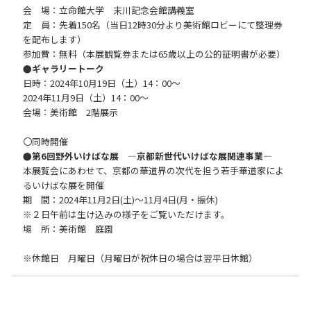
会 場：立命館大学 末川記念会館講義室
定 員：先着150名（当日12時30分より美術館ロビーにて整理券
を配布します）
参加費：無料（本展観覧券または65歳以上の公的証明書が必要）
●ギャラリートーク
日時：2024年10月19日（土）14：00～
2024年11月9日（土）14：00～
会場：美術館 2階展示
〇同時開催
●第6回野外いけばな展 ―京都新世代いけばな展関連事業―
本展覧会にあわせて、京都の華道界の次代を担う若手華道家によ
るいけばな展を開催
期 間：2024年11月2日(土)～11月4日(月・振休)
※２日午前は生け込みの様子をご覧いただけます。
場 所：美術館 庭園
※休館日 月曜日（月曜日が祝休日の場合は翌平日休館）