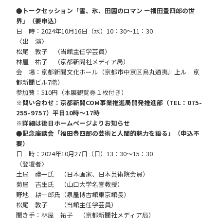
●トークセッション「雪、氷、田園のロマン ー福田豊四郎の世
界」（要申込）
日 時：2024年10月16日（水）10：30～11：30
〈出 演〉
松尾 敦子 （当館主任学芸員）
林屋 祐子 （京都新聞社メディア局）
会 場：京都新聞文化ホール（京都市中京区烏丸通夷川上ル 京
都新聞ビル7階）
参加費：510円（本展観覧券１枚付き）
※問い合わせ
：京都新聞COM事業推進局開発推進部（TEL：075-
255-9757）平日10時～17時
※詳細は後日ホームページよりお知らせ
●記念座談会「福田豊四郎の芸術と人間的魅力を語る」（申込不
要）
日 時：2024年10月27日（日）13：30～15：30
〈登壇者〉
土屋 禮一氏 （日本画家、日本芸術院会員）
菊屋 吉生氏 （山口大学名誉教授）
野地 耕一郎氏（泉屋博古館東京館長）
松尾 敦子 （当館主任学芸員）
聞き手：林屋 祐子 （京都新聞社メディア局）