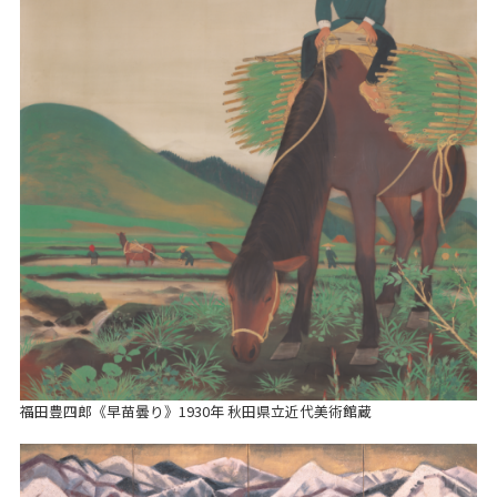
福田豊四郎《早苗曇り》1930年 秋田県立近代美術館蔵