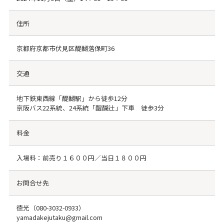
住所
京都府京都市伏見区醍醐落保町36
交通
地下鉄東西線「醍醐駅」から徒歩12分
京阪バス22系統、24系統「醍醐辻」下車 徒歩3分
料金
入場料：前売り１６００円／当日１８００円
お問合せ先
徳光（
080-3032-0933
）
yamadakejutaku@gmail.com