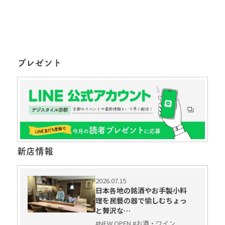
プレゼント
新店情報
2026.07.15
日本各地の銘酒やお手製小料
理を民藝の器で愉しむちょっ
と贅沢な…
#NEW OPEN #お酒・ワイン