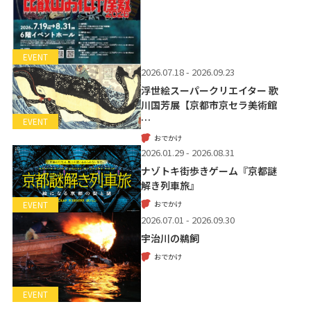
EVENT
2026.07.18 - 2026.09.23
浮世絵スーパークリエイター 歌
川国芳展【京都市京セラ美術館
…
EVENT
おでかけ
2026.01.29 - 2026.08.31
ナゾトキ街歩きゲーム『京都謎
解き列車旅』
おでかけ
EVENT
2026.07.01 - 2026.09.30
宇治川の鵜飼
おでかけ
EVENT