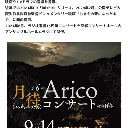
映画やT Vドラマの音楽を担当。
近年では2023年CD「inishie」リリース。2024年2月、公開テレビ大
阪製作北岸良枝監督ドキュメンタリー映画「おまえの親になったる
で」に楽曲提供。
2024年6月、ラジオ番組15周年コンサートを京都コンサートホール内
アンサンブルホールムラタにて開催。