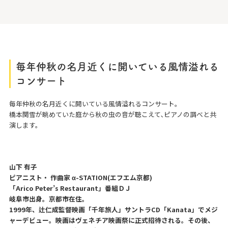
毎年仲秋の名月近くに開いている風情溢れる
コンサート
毎年仲秋の名月近くに開いている風情溢れるコンサート。
橋本関雪が眺めていた庭から秋の虫の音が聴こえて､ピアノの調べと共
演します。
山下 有子
ピアニスト・ 作曲家 α-STATION(エフエム京都)
「Arico Peter’s Restaurant」番組ＤＪ
岐阜市出身。京都市在住。
1999年、辻仁成監督映画「千年旅人」サントラCD「Kanata」でメジ
ャーデビュー。映画はヴェネチア映画祭に正式招待される。その後、