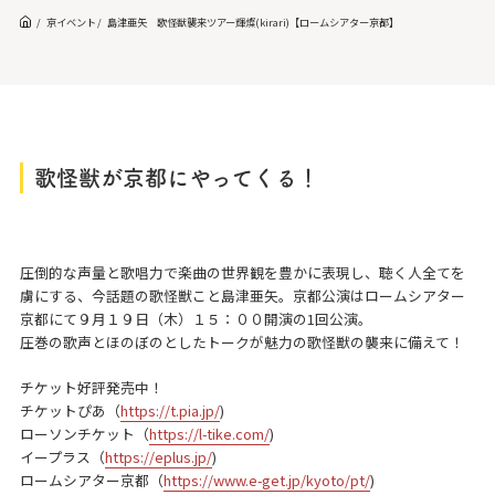
京イベント
島津亜矢 歌怪獣襲来ツアー輝燦(kirari)【ロームシアター京都】
歌怪獣が京都にやってくる！
圧倒的な声量と歌唱力で楽曲の世界観を豊かに表現し、聴く人全てを
虜にする、今話題の歌怪獣こと島津亜矢。京都公演はロームシアター
京都にて９月１９日（木）１５：００開演の1回公演。
圧巻の歌声とほのぼのとしたトークが魅力の歌怪獣の襲来に備えて！
チケット好評発売中！
チケットぴあ（
https://t.pia.jp/
)
ローソンチケット（
https://l-tike.com/
)
イープラス（
https://eplus.jp/
)
ロームシアター京都（
https://www.e-get.jp/kyoto/pt/
)