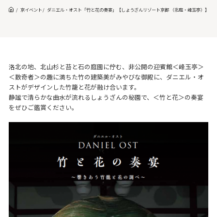
京イベント
ダニエル・オスト「竹と花の奏宴」【しょうざんリゾート京都 （北庭・峰玉亭）】
洛北の地、北山杉と苔と石の庭園に佇む、非公開の迎賓館＜峰玉亭＞
＜数奇者＞の趣に満ちた竹の建築美がみやびな御殿に、ダニエル・オ
ストがデザインした竹籠と花が融け合います。
静謐で清らかな曲水が流れるしょうざんの秘園で、＜竹と花＞の奏宴
をぜひご鑑賞ください。