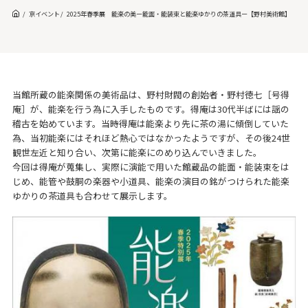
京イベント
2025年春季展 能楽の美ー能面・能装束と能楽ゆかりの茶道具ー【野村美術館】
当館所蔵の能楽関係の美術品は、野村財閥の創始者・野村徳七［号得
庵］が、能楽を行う為に入手したものです。得庵は30代半ばには謡の
稽古を始めています。当時得庵は能楽より先に茶の湯に傾倒していた
為、当初能楽にはそれほど熱心ではなかったようですが、その後24世
観世左近と知り合い、次第に能楽にのめり込んでいきました。
今回は得庵が蒐集し、実際に演能で用いた館蔵品の能面・能装束をは
じめ、能管や鼓胴の楽器や小道具、能楽の演目の銘がつけられた能楽
ゆかりの茶道具も合わせて展示します。