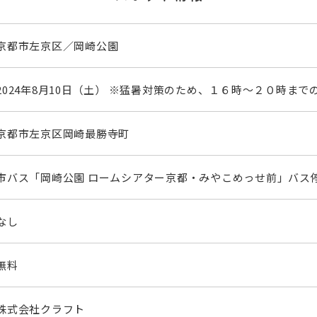
京都市左京区／岡崎公園
2024年8月10日（土） ※猛暑対策のため、１６時～２０時ま
京都市左京区岡崎最勝寺町
市バス「岡崎公園 ロームシアター京都・みやこめっせ前」バス
なし
無料
株式会社クラフト