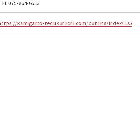
TEL
075-864-6513
https://kamigamo-tedukuriichi.com/publics/index/105