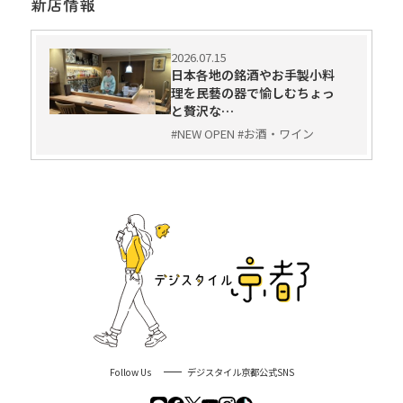
新店情報
2026.07.15
日本各地の銘酒やお手製小料
理を民藝の器で愉しむちょっ
と贅沢な…
#NEW OPEN #お酒・ワイン
Follow Us
デジスタイル京都公式SNS