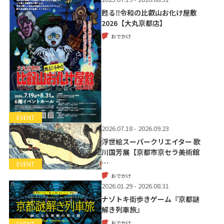
甦る‼令和の比叡山お化け屋敷
2026【大丸京都店】
おでかけ
EVENT
2026.07.18 - 2026.09.23
浮世絵スーパークリエイター 歌
川国芳展【京都市京セラ美術館
…
EVENT
おでかけ
2026.01.29 - 2026.08.31
ナゾトキ街歩きゲーム『京都謎
解き列車旅』
おでかけ
EVENT