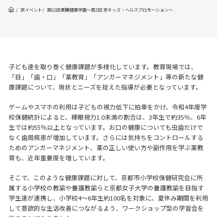
京イベント
第62回夏期健康学園～第2回 京キッズ・ヘルスプロモーション～
子ども達を取り巻く健康課題が多様化しています。教育現場では、
「目」「歯・口」「薬教育」「アンガーマネジメント」等の新たな健
康課題について、現状とニーズを捉えた指導が必要となっています。
ゲームやスマホの利用は子どもの視力低下に拍車をかけ、令和4年度学
校保健統計によると、裸眼視力1.0未満の割合は、3年生で約35％、6年
生では約55％以上となっています。お口の健康についても虫歯だけで
なく歯周疾患が増加しています。さらには気持ちをコントロールする
ためのアンガーマネジメント、薬の正しい使い方や副作用を学ぶ薬教
育も、近年重要度を増しています。
そこで、このような健康課題に対して、京都市小学校保健研究会に所
属する小学校の教諭や養護教諭らと京都女子大学の養護教諭を目指す
学生達が連携し、小学校4～6年生約100名を対象に、夏休み期間を利用
して意欲的な生活改善につながるよう、ワークショップ型の学習会を