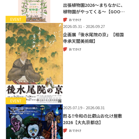
出張植物園2026～まちなかに、
植物園がやってくる～【GOO…
EVENT
おでかけ
2026.05.31 - 2026.09.27
企画展「後水尾院の京」【相国
寺承天閣美術館】
おでかけ
EVENT
2025.07.19 - 2026.08.31
甦る‼令和の比叡山お化け屋敷
2026【大丸京都店】
おでかけ