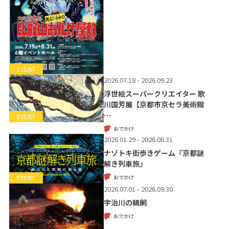
EVENT
2026.07.18 - 2026.09.23
浮世絵スーパークリエイター 歌
川国芳展【京都市京セラ美術館
…
EVENT
おでかけ
2026.01.29 - 2026.08.31
ナゾトキ街歩きゲーム『京都謎
解き列車旅』
おでかけ
EVENT
2026.07.01 - 2026.09.30
宇治川の鵜飼
おでかけ