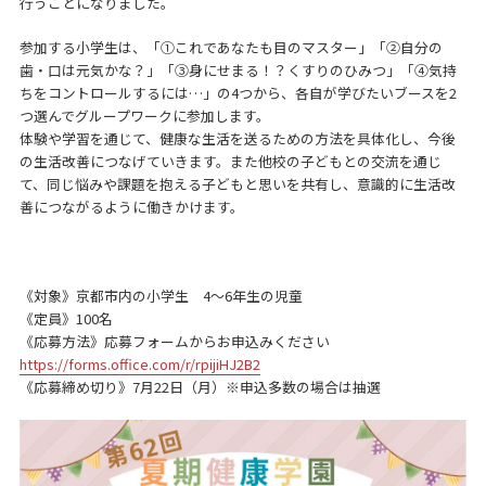
行うことになりました。
参加する小学生は、「①これであなたも目のマスター」「②自分の
歯・口は元気かな？」「③身にせまる！？くすりのひみつ」「④気持
ちをコントロールするには…」の4つから、各自が学びたいブースを2
つ選んでグループワークに参加します。
体験や学習を通じて、健康な生活を送るための方法を具体化し、今後
の生活改善につなげていきます。また他校の子どもとの交流を通じ
て、同じ悩みや課題を抱える子どもと思いを共有し、意識的に生活改
善につながるように働きかけます。
《対象》京都市内の小学生 4～6年生の児童
《定員》100名
《応募方法》応募フォームからお申込みください
https://forms.office.com/r/rpijiHJ2B2
《応募締め切り》7月22日（月）※申込多数の場合は抽選