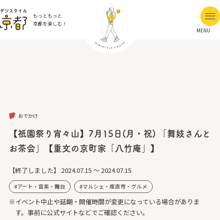
もっともっと
京都を楽しむ！
MENU
おでかけ
【祇園祭り宵々山】7月15日(月・祝) 「舞妓さんと
お茶会」【重文の京町家「八竹庵」】
【終了しました】
2024.07.15 ～ 2024.07.15
アート・音楽・舞台
マルシェ・産直市・グルメ
※イベント中止や延期・開催時間が変更になっている場合がありま
す。事前に公式サイトなどでご確認ください。