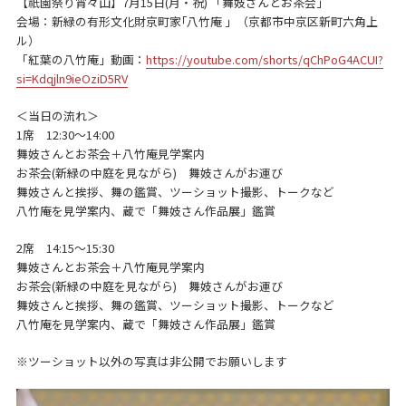
【祇園祭り宵々山】7月15日(月・祝) 「舞妓さんとお茶会」
会場：新緑の有形文化財京町家｢八竹庵 」（京都市中京区新町六角上
ル）
「紅葉の八竹庵」動画：
https://youtube.com/shorts/qChPoG4ACUI?
si=Kdqjln9ieOziD5RV
＜当日の流れ＞
1席 12:30～14:00
舞妓さんとお茶会＋八竹庵見学案内
お茶会(新緑の中庭を見ながら) 舞妓さんがお運び
舞妓さんと挨拶、舞の鑑賞、ツーショット撮影、トークなど
八竹庵を見学案内、蔵で「舞妓さん作品展」鑑賞
2席 14:15～15:30
舞妓さんとお茶会＋八竹庵見学案内
お茶会(新緑の中庭を見ながら) 舞妓さんがお運び
舞妓さんと挨拶、舞の鑑賞、ツーショット撮影、トークなど
八竹庵を見学案内、蔵で「舞妓さん作品展」鑑賞
※ツーショット以外の写真は非公開でお願いします