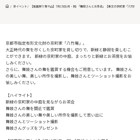
京イベント
【祇園祭り宵々山】7月15日(月・祝) 「舞妓さんとお茶会」【重文の京町家「八竹庵」
京都市指定有形文化財の京町家「八竹庵」。
大正時代の贅を尽くした京町家を貸し切りで、新緑と静寂を楽しむこ
とができます。 新緑の京町家の中庭、まったりと新緑とお茶席をお愉
しみください。
さらに、舞妓さんの舞を鑑賞する機会もご用意しています。 舞妓さん
の美しい舞、美しい所作を撮影し、舞妓さんとツーショット撮影をお
愉しみください。
【ハイライト】
新緑の京町家の中庭を見ながらお茶会
舞妓さんの舞を間近で鑑賞
舞妓さんの美しい舞や美しい所作を撮影して思い出に
舞妓さんとツーショット撮影
舞妓さんグッズをプレゼント