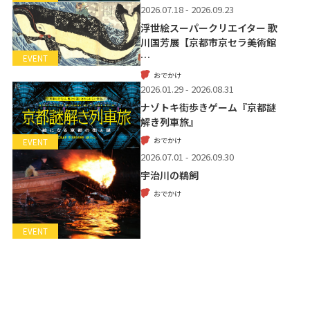
2026.07.18 - 2026.09.23
浮世絵スーパークリエイター 歌
川国芳展【京都市京セラ美術館
…
EVENT
おでかけ
2026.01.29 - 2026.08.31
ナゾトキ街歩きゲーム『京都謎
解き列車旅』
おでかけ
EVENT
2026.07.01 - 2026.09.30
宇治川の鵜飼
おでかけ
EVENT