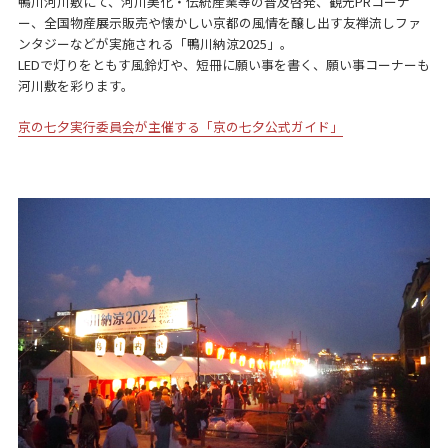
鴨川河川敷にて、河川美化・伝統産業等の普及啓発、観光PRコーナ
ー、全国物産展示販売や懐かしい京都の風情を醸し出す友禅流しファ
ンタジーなどが実施される「鴨川納涼2025」。
LEDで灯りをともす風鈴灯や、短冊に願い事を書く、願い事コーナーも
河川敷を彩ります。
京の七夕実行委員会が主催する「京の七夕公式ガイド」