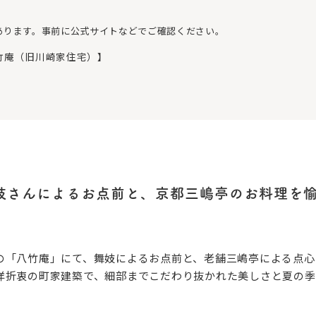
あります。事前に公式サイトなどでご確認ください。
竹庵（旧川崎家住宅）】
妓さんによるお点前と、京都三嶋亭のお料理を
の「八竹庵」にて、舞妓によるお点前と、老舗三嶋亭による点心
洋折衷の町家建築で、細部までこだわり抜かれた美しさと夏の季