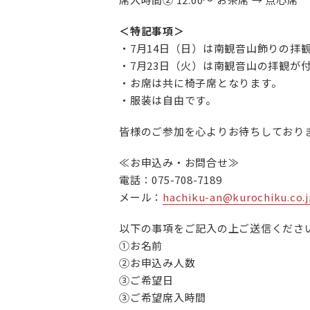
＜特記事項＞
・7月14日（日）は南観音山飾りの拝
・7月23日（火）は南観音山の拝観が
・お席は共に椅子席となります。
・服装は自由です。
皆様のご参加を心よりお待ちしており
≪お申込み・お問合せ≫
電話：075-708-7189
メール：
hachiku-an@kurochiku.co.j
以下の事項をご記入の上ご送信くださ
①お名前
②お申込み人数
③ご希望日
③ご希望席入時間