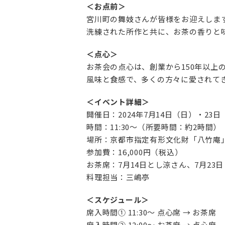
＜お点前＞
宮川町の舞妓さんが皆様をお迎えします
洗練された所作と共に、お茶の香りと
＜点心＞
お茶会の点心は、創業から150年以
風味と食感で、多くの方々に愛されて
＜イベント詳細＞
開催日：2024年7月14日（日）・23日
時間：11:30〜（所要時間：約2時間）
場所：京都市指定有形文化財「八竹庵
参加費：16,000円（税込）
お茶席：7月14日とし涼さん、7月23
料理担当：三嶋亭
＜スケジュール＞
席入時間① 11:30〜 点心席 → お茶席
席入時間② 12:00〜 お茶席 → 点心席