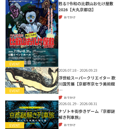
甦る‼令和の比叡山お化け屋敷
2026【大丸京都店】
おでかけ
EVENT
2026.07.18 - 2026.09.23
浮世絵スーパークリエイター 歌
川国芳展【京都市京セラ美術館
…
EVENT
おでかけ
2026.01.29 - 2026.08.31
ナゾトキ街歩きゲーム『京都謎
解き列車旅』
おでかけ
EVENT