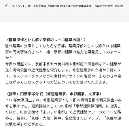
京イベント
新・京都学講座 「建築探偵 円満字洋介の京都建築遺産」 京都府立京都学・歴彩館
〈建築探偵とひも解く京都のレトロ建築の謎！〉
近代建築の宝庫としても有名な京都。建築探偵としても知られる建築
家の円満字洋介さんと一緒に京都の建築の魅力を再発見してみません
か？
今回の講座では、京都市京セラ美術館や京都府立図書館などの建築が
並ぶ岡崎公園の近代建築を紹介します。修復建築家の立場から見たタ
イルやステンドグラスなどの素材やデザインの解説や、まち歩きの楽
しさがふくらむスケッチの方法についてもお話いただきます。
〈講師〉円満字洋介 氏（修復建築家、水彩画家、文筆家）
1960年大阪府生まれ。修復建築家として旧本野精吾邸や鴨東教会の改
修を手掛ける。建築探偵としてKBS京都「京都建築探偵団」に出演し
たほか、町歩き団体「まいまい京都」で近代建築ツアーのガイドを務
める。著書に「京都・大阪・神戸、名建築さんぽマップ」「京都の風
水地理学」などがある。