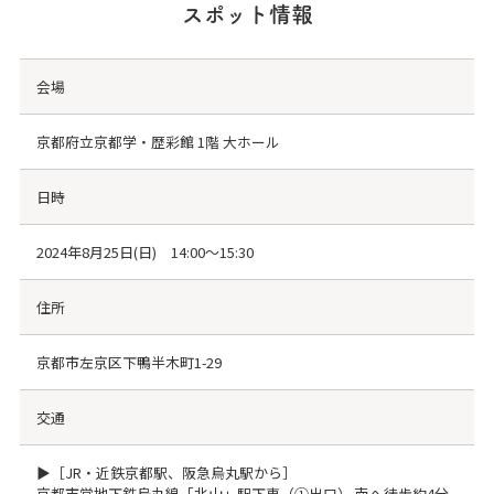
スポット情報
会場
京都府立京都学・歴彩館 1階 大ホール
日時
2024年8月25日(日) 14:00～15:30
住所
京都市左京区下鴨半木町1-29
交通
▶［JR・近鉄京都駅、阪急烏丸駅から］
京都市営地下鉄烏丸線「北山」駅下車（①出口） 南へ徒歩約4分