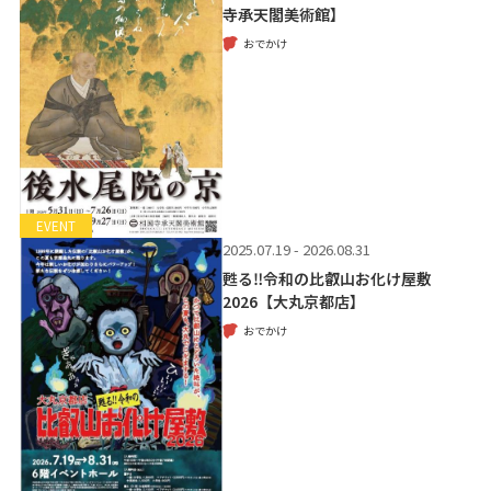
寺承天閣美術館】
おでかけ
EVENT
2025.07.19 - 2026.08.31
甦る‼令和の比叡山お化け屋敷
2026【大丸京都店】
おでかけ