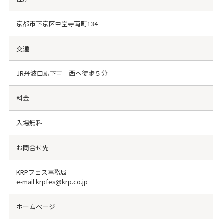
京都市下京区中堂寺南町134
交通
JR丹波口駅下車 西へ徒歩５分
料金
入場無料
お問合せ先
KRPフェス事務局
e-mail krpfes@krp.co.jp
ホームページ