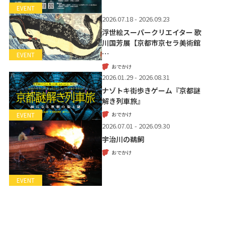
EVENT
2026.07.18 - 2026.09.23
浮世絵スーパークリエイター 歌
川国芳展【京都市京セラ美術館
…
EVENT
おでかけ
2026.01.29 - 2026.08.31
ナゾトキ街歩きゲーム『京都謎
解き列車旅』
おでかけ
EVENT
2026.07.01 - 2026.09.30
宇治川の鵜飼
おでかけ
EVENT