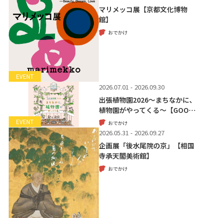
マリメッコ展【京都文化博物
館】
おでかけ
EVENT
2026.07.01 - 2026.09.30
出張植物園2026～まちなかに、
植物園がやってくる～【GOO…
EVENT
おでかけ
2026.05.31 - 2026.09.27
企画展「後水尾院の京」【相国
寺承天閣美術館】
おでかけ