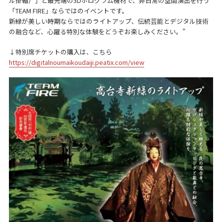
ル掛軸）」と最先端の3Dホログラム機材で、非日常の空間演出を行う
「TEAM FIRE」ならではのイベントです。
新緑が美しい時期ならではのライトアップ、伝統芸能とデジタル技術
の融合など、心躍る特別な体験をどうぞお楽しみください。”
↓特別席チケットの購入は、こちら
https://digitalnoumaikoudaiji.peatix.com/view