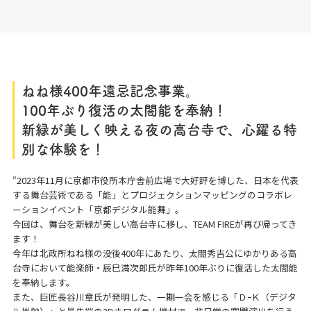
ねね様400年遠忌記念事業。
100年ぶり復活の太閤能を奉納！
新緑が美しく映える夜の高台寺で、心躍る特
別な体験を！
“2023年11月に京都市役所本庁舎前広場で大好評を博した、日本を代表
する舞台芸術である「能」とプロジェクションマッピングのコラボレ
ーションイベント「京都デジタル能舞」。
今回は、舞台を新緑が美しい高台寺に移し、TEAM FIREが再び帰ってき
ます！
今年は北政所ねね様の没後400年にあたり、太閤秀吉公にゆかりある高
台寺において能楽師・辰巳満次郎氏が昨年100年ぶりに復活した太閤能
を奉納します。
また、巨匠長谷川章氏が発明した、一期一会を感じる「ＤｰＫ（デジタ