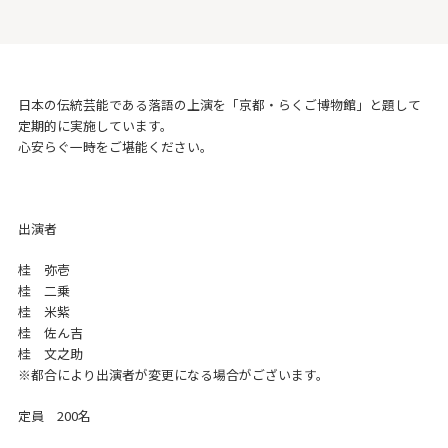
日本の伝統芸能である落語の上演を「京都・らくご博物館」と題して
定期的に実施しています。
心安らぐ一時をご堪能ください。
出演者
桂 弥壱
桂 二乗
桂 米紫
桂 佐ん吉
桂 文之助
※都合により出演者が変更になる場合がございます。
定員 200名