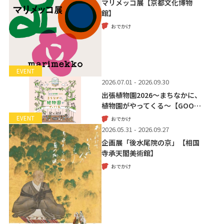
マリメッコ展【京都文化博物
館】
おでかけ
EVENT
2026.07.01 - 2026.09.30
出張植物園2026～まちなかに、
植物園がやってくる～【GOO…
EVENT
おでかけ
2026.05.31 - 2026.09.27
企画展「後水尾院の京」【相国
寺承天閣美術館】
おでかけ