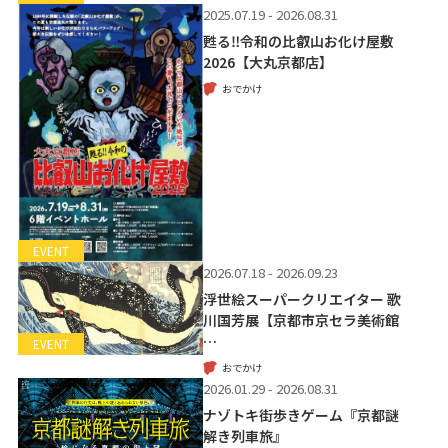
2025.07.19 - 2026.08.31
甦る‼令和の比叡山お化け屋敷
2026【大丸京都店】
おでかけ
EVENT
2026.07.18 - 2026.09.23
浮世絵スーパークリエイター 歌
川国芳展【京都市京セラ美術館
…
EVENT
おでかけ
2026.01.29 - 2026.08.31
ナゾトキ街歩きゲーム『京都謎
解き列車旅』