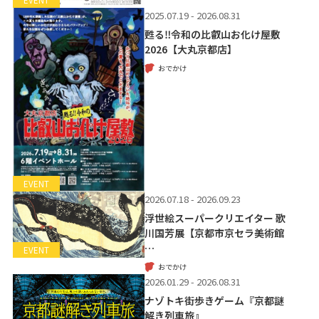
EVENT
2025.07.19 - 2026.08.31
甦る‼令和の比叡山お化け屋敷
2026【大丸京都店】
おでかけ
EVENT
2026.07.18 - 2026.09.23
浮世絵スーパークリエイター 歌
川国芳展【京都市京セラ美術館
…
EVENT
おでかけ
2026.01.29 - 2026.08.31
ナゾトキ街歩きゲーム『京都謎
解き列車旅』