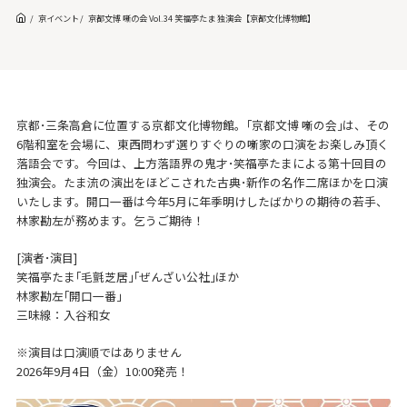
京イベント
京都文博 噺の会 Vol.34 笑福亭たま 独演会【京都文化博物館】
京都･三条高倉に位置する京都文化博物館。｢京都文博 噺の会｣は、その
6階和室を会場に、東西問わず選りすぐりの噺家の口演をお楽しみ頂く
落語会です。今回は、上方落語界の鬼才･笑福亭たまによる第十回目の
独演会。たま流の演出をほどこされた古典･新作の名作二席ほかを口演
いたします。開口一番は今年5月に年季明けしたばかりの期待の若手、
林家勘左が務めます。乞うご期待！
[演者･演目]
笑福亭たま｢毛氈芝居｣｢ぜんざい公社｣ほか
林家勘左｢開口一番｣
三味線：入谷和女
※演目は口演順ではありません
2026年9月4日（金）10:00発売！