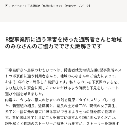
京イベント
下京謎解き「島原のおもひで」【京都リサーチパーク】
B型事業所に通う障害を持った通所者さんと地域
のみなさんのご協力でできた謎解きです
下京謎解き～島原のおもひで～は、障害者就労継続支援B型事業所ネス
トラボ京都に通う利用者さんと、地域のみなさんのご協力によって、
およそ1年かけて制作した謎解きです。私たちのいる下京区のまちを、
より魅力的に安全に楽しんでいただけるよう何度も下見をしてルート
選びや謎を考えました。
内容は、今もなお幕末の佇まいの残る島原にタイムスリップしてき
た、新選組の組長、近藤勇と、副長の土方歳三が、現代の女子高生、
糸子と一緒に元の幕末に帰る事ができるよう七つの謎を解く物語で
す。参加者は糸子と共に二人を幕末に返すよう謎に挑んでください。
謎を解くと物語のストーリーが解放されますが、ストーリーを読まず