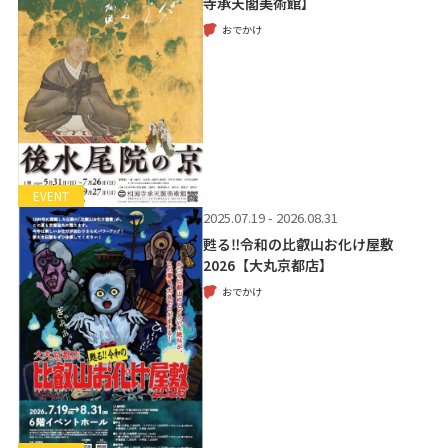
寺承天閣美術館】
おでかけ
EVENT
2025.07.19 - 2026.08.31
甦る‼令和の比叡山お化け屋敷
2026【大丸京都店】
おでかけ