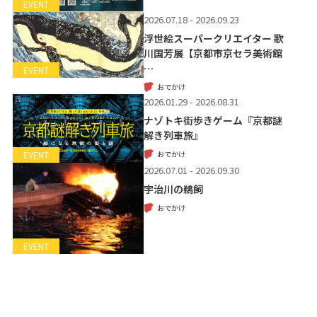
EVENT
2026.07.18 - 2026.09.23
浮世絵スーパークリエイター 歌
川国芳展【京都市京セラ美術館
…
EVENT
おでかけ
2026.01.29 - 2026.08.31
ナゾトキ街歩きゲーム『京都謎
解き列車旅』
おでかけ
EVENT
2026.07.01 - 2026.09.30
宇治川の鵜飼
おでかけ
EVENT