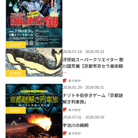
EVENT
2026.07.18 - 2026.09.23
浮世絵スーパークリエイター 歌
川国芳展【京都市京セラ美術館
…
EVENT
おでかけ
2026.01.29 - 2026.08.31
ナゾトキ街歩きゲーム『京都謎
解き列車旅』
おでかけ
EVENT
2026.07.01 - 2026.09.30
宇治川の鵜飼
おでかけ