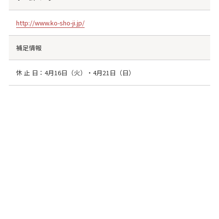
http://www.ko-sho-ji.jp/
補足情報
休 ⽌ ⽇：4⽉16⽇（⽕）・4⽉21⽇（⽇）