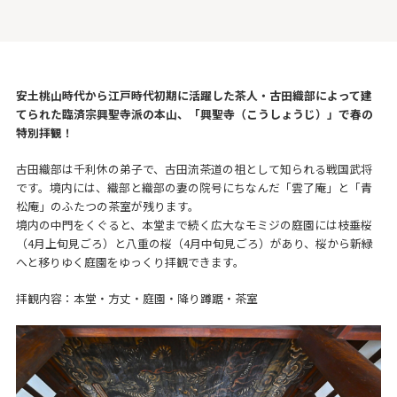
安⼟桃⼭時代から江⼾時代初期に活躍した茶⼈・古⽥織部によって建
てられた臨済宗興聖寺派の本⼭、「興聖寺（こうしょうじ）」で春の
特別拝観！
古⽥織部は千利休の弟⼦で、古⽥流茶道の祖として知られる戦国武将
です。境内には、織部と織部の妻の院号にちなんだ「雲了庵」と「⻘
松庵」のふたつの茶室が残ります。
境内の中⾨をくぐると、本堂まで続く広⼤なモミジの庭園には枝垂桜
（4⽉上旬⾒ごろ）と⼋重の桜（4⽉中旬⾒ごろ）があり、桜から新緑
へと移りゆく庭園をゆっくり拝観できます。
拝観内容：本堂・⽅丈・庭園・降り蹲踞・茶室