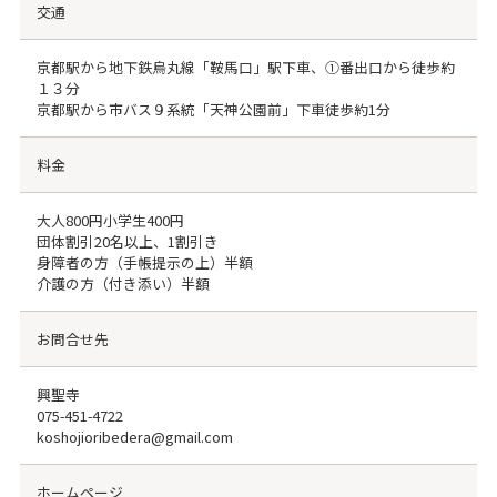
交通
京都駅から地下鉄烏丸線「鞍馬口」駅下車、①番出口から徒歩約
１３分
京都駅から市バス９系統「天神公園前」下車徒歩約1分
料金
⼤⼈800円⼩学⽣400円
団体割引20名以上、1割引き
⾝障者の⽅（⼿帳提⽰の上）半額
介護の⽅（付き添い）半額
お問合せ先
興聖寺
075-451-4722
koshojioribedera@gmail.com
ホームページ