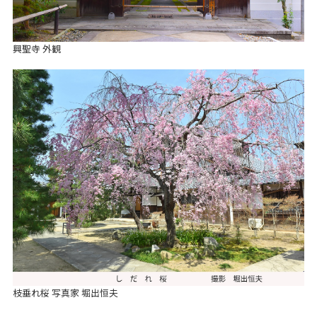
興聖寺 外観
枝垂れ桜 写真家 堀出恒夫