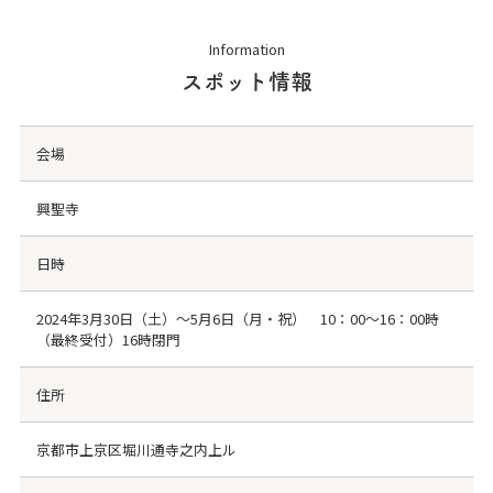
Information
スポット情報
会場
興聖寺
日時
2024年3⽉30⽇（⼟）〜5⽉6⽇（⽉・祝） 10：00〜16：00時
（最終受付）16時閉⾨
住所
京都市上京区堀川通寺之内上ル