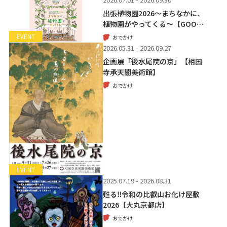
出張植物園2026～まちなかに、
植物園がやってくる～【GOO…
EVENT
おでかけ
2026.05.31 - 2026.09.27
企画展「後水尾院の京」【相国
寺承天閣美術館】
おでかけ
EVENT
2025.07.19 - 2026.08.31
甦る‼令和の比叡山お化け屋敷
2026【大丸京都店】
おでかけ