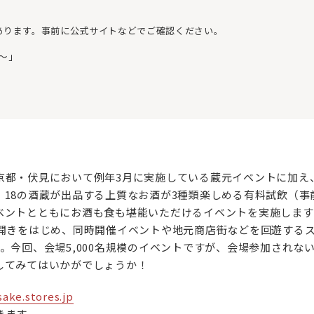
あります。事前に公式サイトなどでご確認ください。
.〜」
京都・伏見において例年3月に実施している蔵元イベントに加え
、18の酒蔵が出品する上質なお酒が3種類楽しめる有料試飲（
ベントとともにお酒も食も堪能いただけるイベントを実施します
蔵開きをはじめ、同時開催イベントや地元商店街などを回遊する
。今回、会場5,000名規模のイベントですが、会場参加されな
してみてはいかがでしょうか！
sake.stores.jp
きます