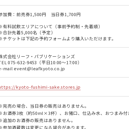
参加費：前売券1,500円 当日券1,700円
※有料試飲エリアについて（事前予約制・先着順）
※合計先着5,000名（予定）
※チケットは下記の予約フォームより購入いただけます。
株式会社リーフ・パブリケーションズ
TEL
075-632-9453
（平日10:00〜17:00）
e-mail event@leafkyoto.co.jp
https://kyoto-fushimi-sake.stores.jp
※完売の場合、当日券の販売はありません。
※お酒券3枚（約50ml×3杯）、お猪口、仕込み水、おつまみ付
※追加のお酒券の販売はありません。
※参加酒蔵数は変更になる場合があります。